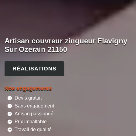
Artisan couvreur zingueur Flavigny
Sur Ozerain 21150
RÉALISATIONS
Nos engagements
Devis gratuit
Sans engagement
Artisan passionné
Prix imbattable
Travail de qualité