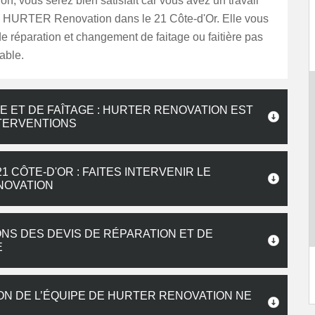
ion, vous serez bien satisfait car vous avez un travail
ec HURTER Renovation dans le 21 Côte-d'Or. Elle vous
 de réparation et changement de faitage ou faitière pas
able.
E ET DE FAÎTAGE : HURTER RENOVATION EST
NTERVENTIONS
1 CÔTE-D'OR : FAITES INTERVENIR LE
NOVATION
NS DES DEVIS DE RÉPARATION ET DE
E
ON DE L’ÉQUIPE DE HURTER RENOVATION NE