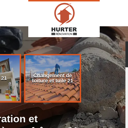
Changement de
Rénovation d
 21
toiture et tuile 21
toiture 21
ation et