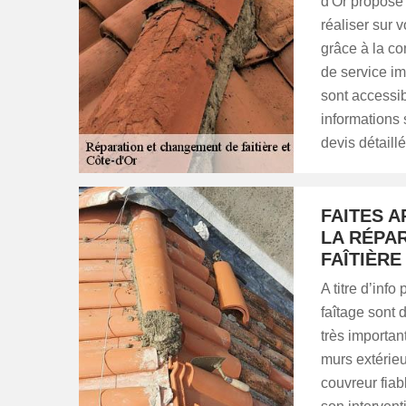
d'Or propose 
réaliser sur v
grâce à la co
de service im
sont accessib
informations
devis détail
FAITES A
LA RÉPA
FAÎTIÈRE
A titre d’info
faîtage sont 
très importan
murs extérie
couvreur fiab