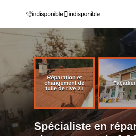
indisponible
indisponible
Réparation et
rise de
changement de
Façadier
ture 21
tuile de rive 21
Spécialiste en répar