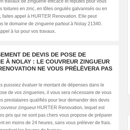
en travaux de zinguerie efficace et réputés pour vous
es toitures en zinc, en tôles ongulés galvanisés ou en
r, faites appel à HURTER Renovation. Elle peut
ns le domaine de zinguerie partout à Nolay 21340.
appel à lui pour vos travaux.
SEMENT DE DEVIS DE POSE DE
IE À NOLAY : LE COUVREUR ZINGUEUR
RENOVATION NE VOUS PRÉLÈVERA PAS
s puissiez évaluer le montant de dépenses dans le
ose de vos zingueries, il vous sera nécessaire de vous
s prestataires qualifiés pour leur demander des devis
e couvreur zingueur HURTER Renovation, lequel est
es prix qui ne sont pas chers vous propose de préparer
t en moins de 24 heures, sans vous prélever de frais.