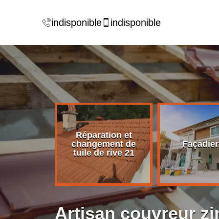
indisponible
indisponible
Réparation et
rise de
changement de
Façadier
ture 21
tuile de rive 21
Artisan couvreur z