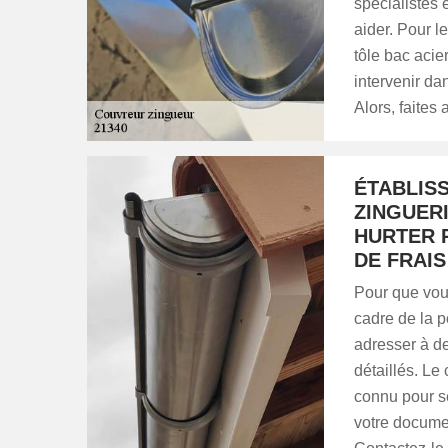
spécialistes 
aider. Pour l
tôle bac acie
intervenir da
Alors, faites 
ÉTABLIS
ZINGUER
HURTER 
DE FRAIS
Pour que vou
cadre de la p
adresser à de
détaillés. L
connu pour s
votre documen