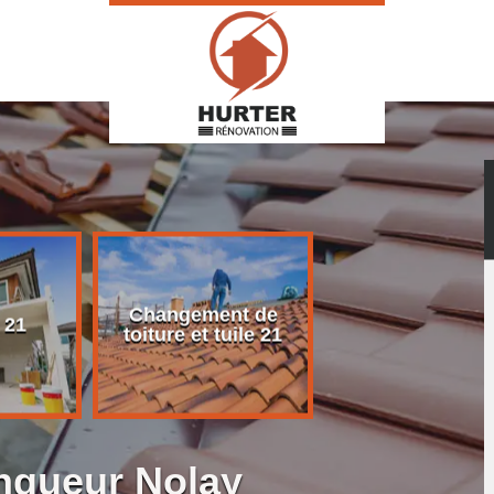
Changement de
Rénovation d
 21
toiture et tuile 21
toiture 21
ingueur Nolay