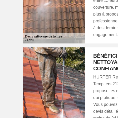
entre 15 euro
couverture, m
plus à propos
professionnel
à des dernier
engagement.
BÉNÉFICI
NETTOYAG
CONFIAN
HURTER Renov
Templiers 21
propose les m
qui pratique l
Vous pouvez d
devis détaill