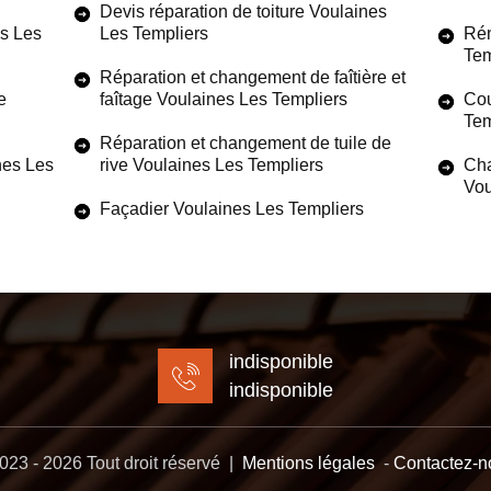
Devis réparation de toiture Voulaines
es Les
Les Templiers
Rén
Tem
Réparation et changement de faîtière et
e
faîtage Voulaines Les Templiers
Cou
Tem
Réparation et changement de tuile de
ines Les
rive Voulaines Les Templiers
Cha
Vou
Façadier Voulaines Les Templiers
indisponible
indisponible
23 - 2026 Tout droit réservé |
Mentions légales
-
Contactez-n