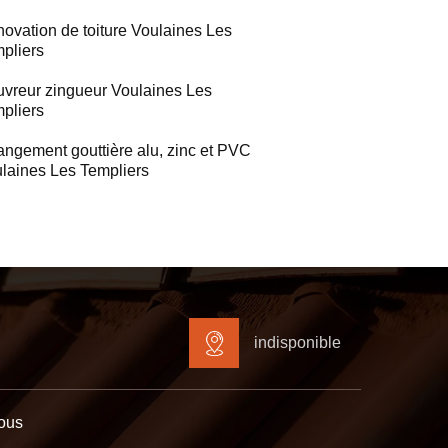
ovation de toiture Voulaines Les
pliers
vreur zingueur Voulaines Les
pliers
ngement gouttière alu, zinc et PVC
laines Les Templiers
indisponible
ous