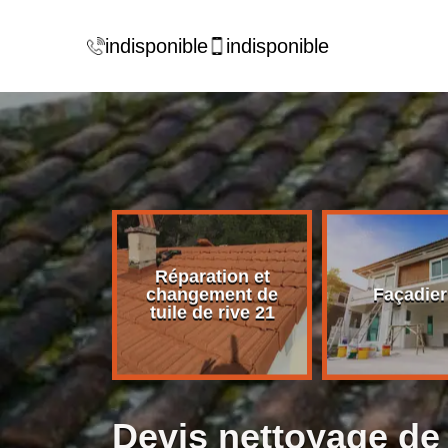
indisponible
indisponible
Réparation et
rise de
changement de
Façadier
ture 21
tuile de rive 21
Devis nettoyage de 