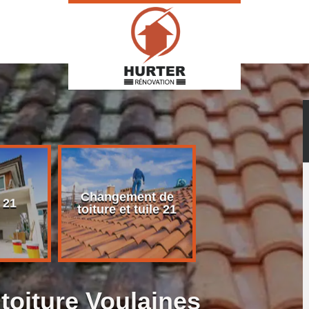
Changement de
Rénovation d
 21
toiture et tuile 21
toiture 21
toiture Voulaines