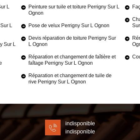
ur L
Peinture sur tuile et toiture Perrigny Sur L
Faç
Ognon
Cha
 Sur L
Pose de velux Perrigny Sur L Ognon
Sur
Devis réparation de toiture Perrigny Sur
Rén
ny Sur L
L Ognon
Og
Réparation et changement de faîtière et
Cou
e
faîtage Perrigny Sur L Ognon
Réparation et changement de tuile de
rive Perrigny Sur L Ognon
indisponible
indisponible