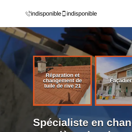
indisponible
indisponible
Réparation et
rise de
changement de
Façadier
ture 21
tuile de rive 21
Spécialiste en cha