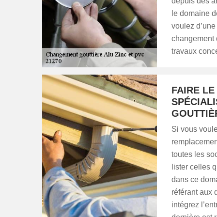
depuis des a
le domaine d
voulez d’une 
changement de
travaux concer
FAIRE LE
SPÉCIAL
GOUTTIÈ
Si vous voule
remplacement 
toutes les so
lister celles
dans ce domai
référant aux 
intégrez l’en