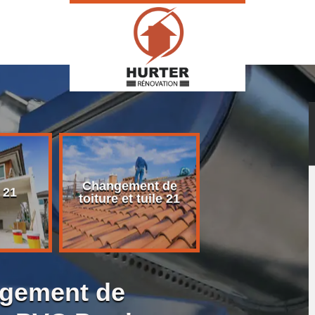
Changement de
Rénovation d
 21
toiture et tuile 21
toiture 21
ngement de