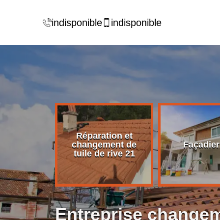
indisponible
indisponible
Réparation et
rise de
changement de
Façadier
ture 21
tuile de rive 21
Entreprise changeme