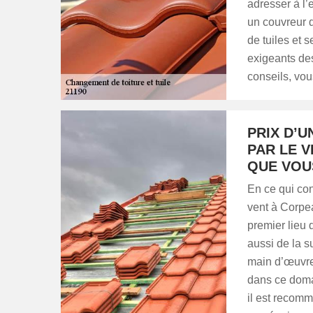
adresser à 
un couvreur d
de tuiles et 
exigeants de
conseils, vo
PRIX D’
PAR LE V
QUE VOU
En ce qui con
vent à Corpe
premier lieu 
aussi de la s
main d’œuvre
dans ce domai
il est recom