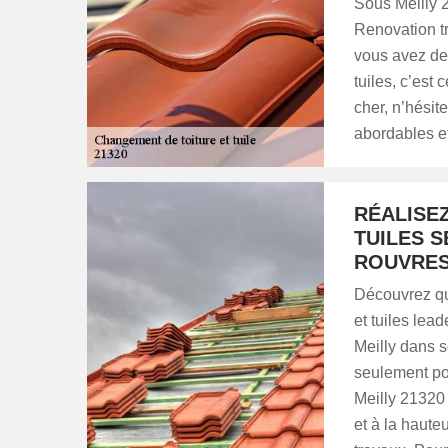
Sous Meilly
Renovation tr
vous avez de
tuiles, c’est 
cher, n’hésite
abordables et
RÉALISE
TUILES S
ROUVRES
Découvrez qu
et tuiles le
Meilly dans s
seulement pou
Meilly 21320 
et à la haute