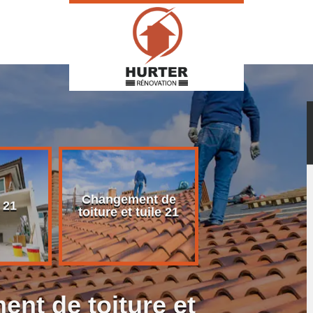
Changement de
Rénovation d
 21
toiture et tuile 21
toiture 21
nt de toiture et