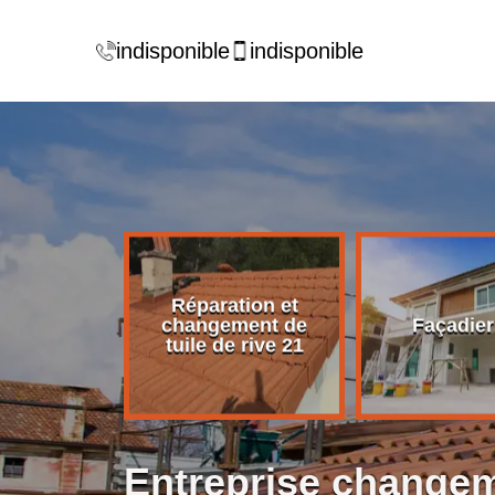
indisponible
indisponible
Réparation et
rise de
changement de
Façadier
ture 21
tuile de rive 21
Entreprise changeme