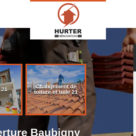
Changement de
Rénovation d
 21
toiture et tuile 21
toiture 21
erture Baubigny