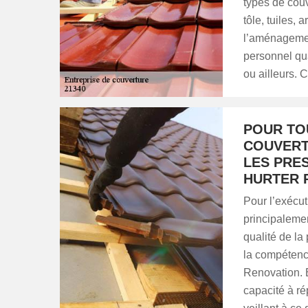
types de couv
tôle, tuiles,
l’aménagement
personnel qua
ou ailleurs. 
POUR TO
COUVERT
LES PRES
HURTER 
Pour l’exécut
principalemen
qualité de la
la compétenc
Renovation. E
capacité à ré