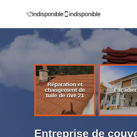
indisponible
indisponible
Réparation et
rise de
changement de
Façadier
ture 21
tuile de rive 21
Entreprise de couv