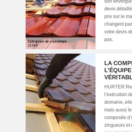
son envergur
devis détaill
prix sur le 
changent pas
votre devis d
pas.
LA COMP
L’ÉQUIP
VÉRITABL
HURTER Renov
l’exécution d
domaine, elle 
mais aussi le
composée d’
zingueurs et 