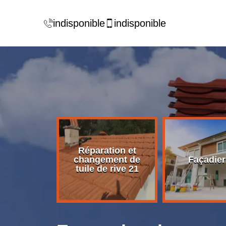
indisponible
indisponible
Réparation et
rise de
changement de
Façadier
ture 21
tuile de rive 21