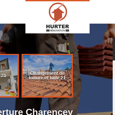
Changement de
Rénovation d
 21
toiture et tuile 21
toiture 21
erture Charencey