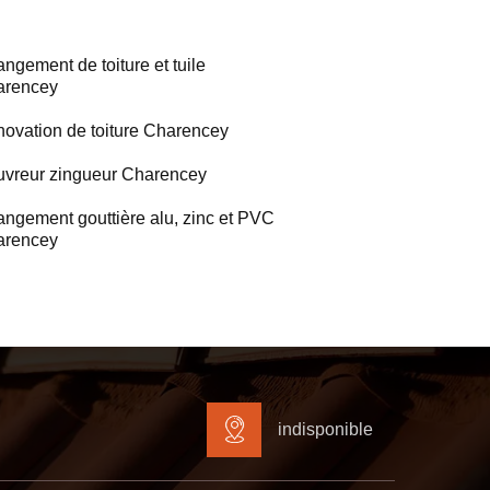
ngement de toiture et tuile
arencey
ovation de toiture Charencey
vreur zingueur Charencey
ngement gouttière alu, zinc et PVC
arencey
indisponible