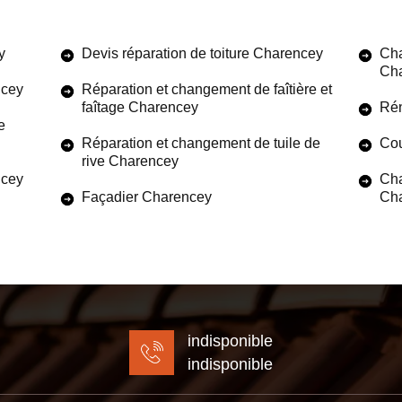
y
Devis réparation de toiture Charencey
Cha
Ch
ncey
Réparation et changement de faîtière et
faîtage Charencey
Rén
e
Réparation et changement de tuile de
Cou
rive Charencey
ncey
Cha
Façadier Charencey
Ch
indisponible
indisponible