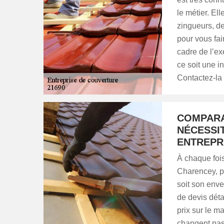
le métier. El
zingueurs, de
pour vous fai
cadre de l’ex
ce soit une i
Contactez-la 
COMPARAI
NÉCESSI
ENTREPR
À chaque foi
Charencey, po
soit son enve
de devis déta
prix sur le 
changent pas