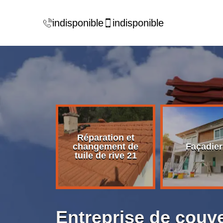
indisponible
indisponible
Réparation et
rise de
changement de
Façadier
ture 21
tuile de rive 21
Entreprise de couv