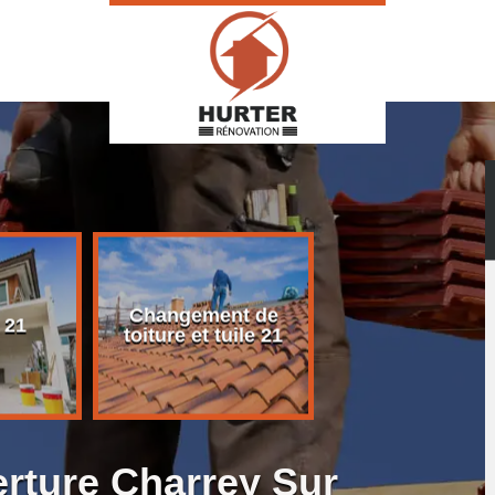
Changement de
Rénovation d
 21
toiture et tuile 21
toiture 21
erture Charrey Sur