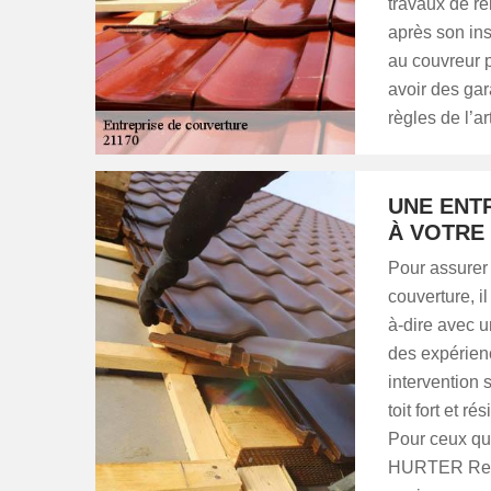
travaux de ré
après son inst
au couvreur 
avoir des gar
règles de l’a
UNE ENT
À VOTRE
Pour assurer 
couverture, il
à-dire avec u
des expérienc
intervention s
toit fort et r
Pour ceux qu
HURTER Renov