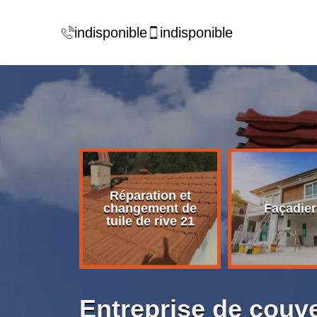
indisponible
indisponible
Réparation et
rise de
changement de
Façadier
ture 21
tuile de rive 21
Entreprise de couv