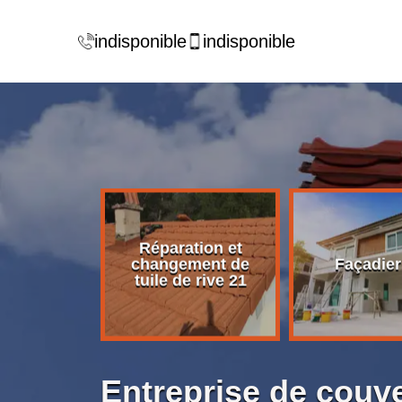
indisponible
indisponible
Réparation et
rise de
changement de
Façadier
ture 21
tuile de rive 21
Entreprise de couv