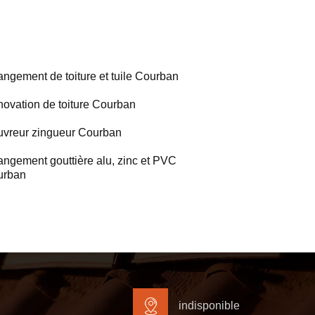
ngement de toiture et tuile Courban
ovation de toiture Courban
vreur zingueur Courban
ngement gouttière alu, zinc et PVC
urban
indisponible