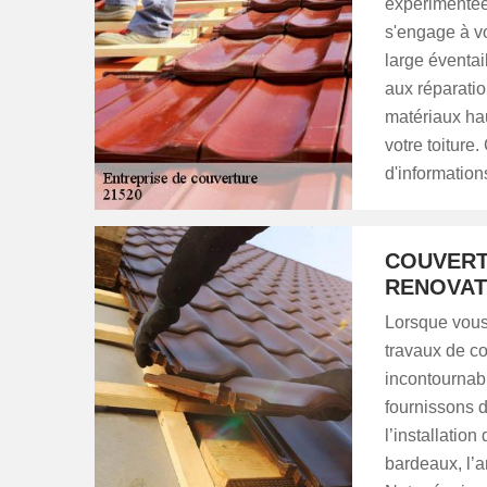
expérimentée 
s'engage à vo
large éventail
aux réparati
matériaux ha
votre toiture
d'information
COUVERT
RENOVAT
Lorsque vous
travaux de c
incontournab
fournissons d
l’installation
bardeaux, l’a