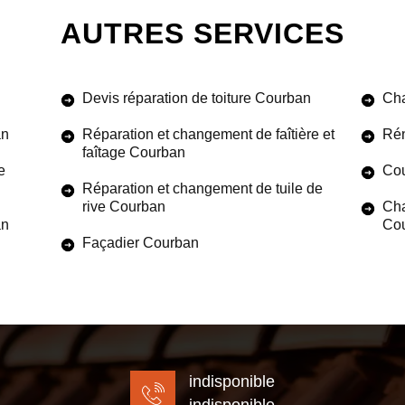
AUTRES SERVICES
Devis réparation de toiture Courban
Cha
an
Réparation et changement de faîtière et
Rén
faîtage Courban
e
Cou
Réparation et changement de tuile de
rive Courban
Cha
an
Co
Façadier Courban
indisponible