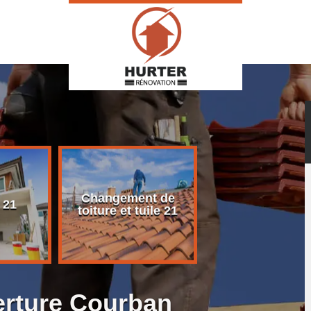
Changement de
Rénovation d
 21
toiture et tuile 21
toiture 21
erture Courban