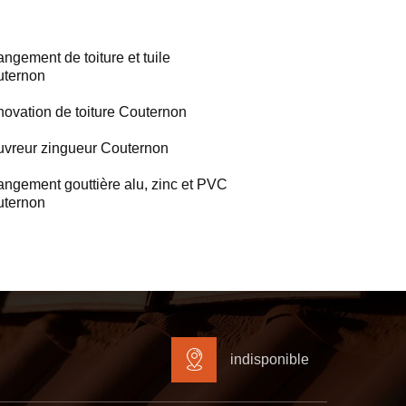
ngement de toiture et tuile
ternon
ovation de toiture Couternon
vreur zingueur Couternon
ngement gouttière alu, zinc et PVC
ternon
indisponible