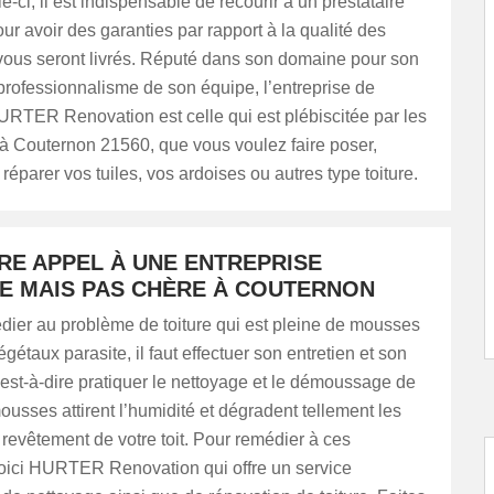
e-ci, il est indispensable de recourir à un prestataire
our avoir des garanties par rapport à la qualité des
 vous seront livrés. Réputé dans son domaine pour son
 professionnalisme de son équipe, l’entreprise de
URTER Renovation est celle qui est plébiscitée par les
 à Couternon 21560, que vous voulez faire poser,
réparer vos tuiles, vos ardoises ou autres type toiture.
RE APPEL À UNE ENTREPRISE
ÉE MAIS PAS CHÈRE À COUTERNON
dier au problème de toiture qui est pleine de mousses
gétaux parasite, il faut effectuer son entretien et son
est-à-dire pratiquer le nettoyage et le démoussage de
mousses attirent l’humidité et dégradent tellement les
revêtement de votre toit. Pour remédier à ces
oici HURTER Renovation qui offre un service