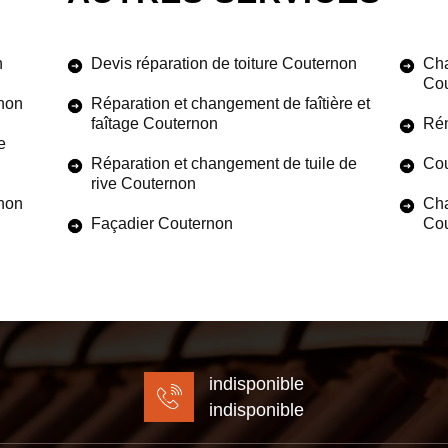
n
Devis réparation de toiture Couternon
Cha
Cou
rnon
Réparation et changement de faîtière et
faîtage Couternon
Rén
e
Réparation et changement de tuile de
Cou
rive Couternon
rnon
Cha
Façadier Couternon
Cou
indisponible
indisponible