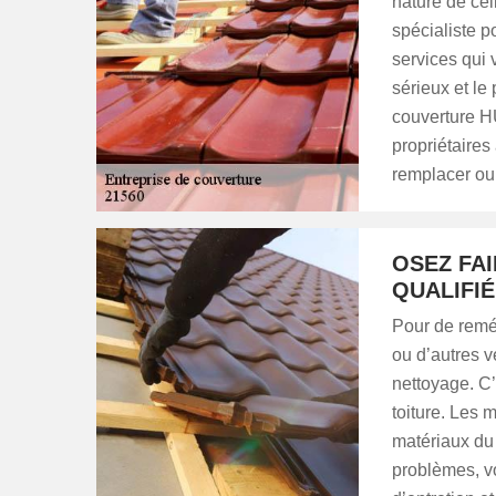
nature de cell
spécialiste p
services qui
sérieux et le
couverture H
propriétaires
remplacer ou 
OSEZ FAI
QUALIFI
Pour de remé
ou d’autres vé
nettoyage. C’
toiture. Les 
matériaux du 
problèmes, v