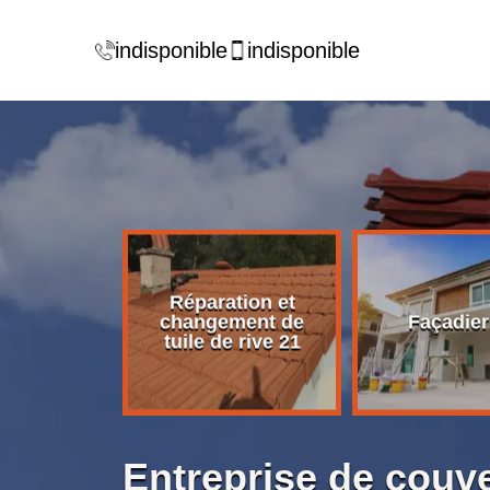
indisponible
indisponible
Réparation et
rise de
changement de
Façadier
ture 21
tuile de rive 21
Entreprise de couv