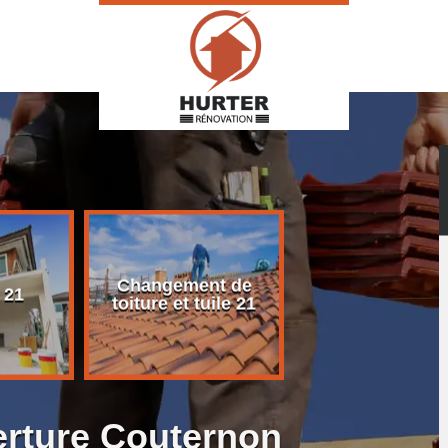
Changement de
Rénovation d
 21
toiture et tuile 21
toiture 21
erture Couternon