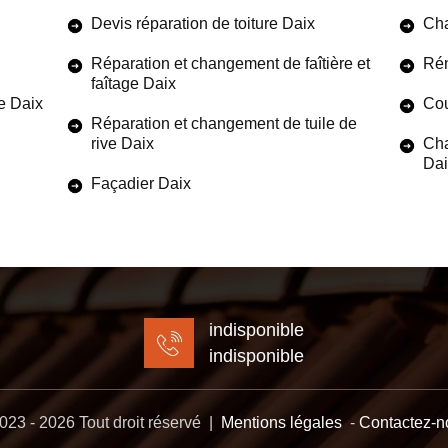
Devis réparation de toiture Daix
Cha
Réparation et changement de faîtière et
Rén
faîtage Daix
e Daix
Cou
Réparation et changement de tuile de
rive Daix
Cha
Dai
Façadier Daix
indisponible
indisponible
23 - 2026 Tout droit réservé |
Mentions légales
-
Contactez-n