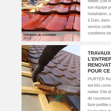
métier. Elle 
son équipe peu
installation,
à Daix, dans 
service confo
conditions ta
TRAVAUX
L’ENTRE
RENOVAT
POUR CE 
HURTER Renov
est très conn
métier. Elle
de couvreurs 
faire profite