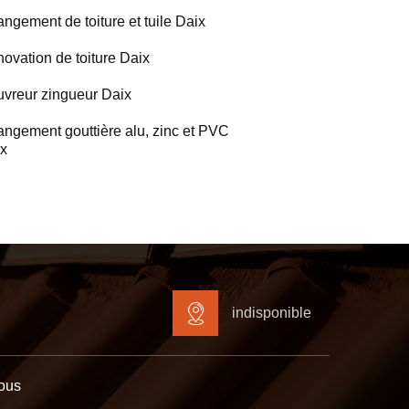
ngement de toiture et tuile Daix
ovation de toiture Daix
vreur zingueur Daix
ngement gouttière alu, zinc et PVC
x
indisponible
ous