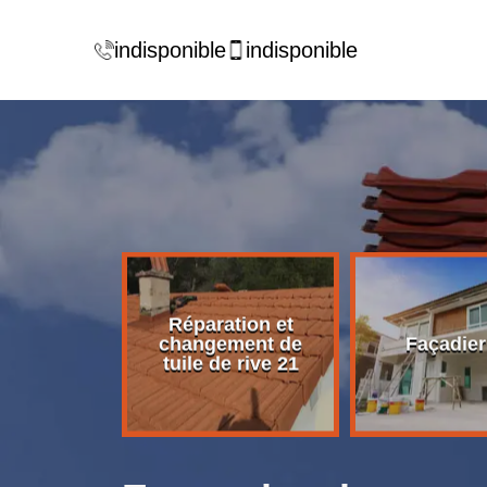
indisponible
indisponible
Réparation et
rise de
changement de
Façadier
ture 21
tuile de rive 21