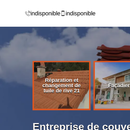
indisponible
indisponible
Réparation et
rise de
changement de
Façadier
ture 21
tuile de rive 21
Entreprise de couv