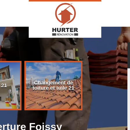
Changement de
Rénovation d
 21
toiture et tuile 21
toiture 21
erture Foissy