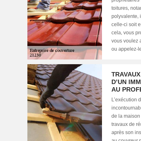
toitures, no
polyvalente, 
celle-ci soit
cela, vous pro
vous voulez a
ou appelez-l
TRAVAUX
D’UN IM
AU PROF
L’exécution d
incontournabl
de la maison 
travaux de ré
après son inst
au couvreur 