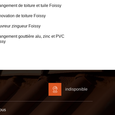
ngement de toiture et tuile Foissy
ovation de toiture Foissy
vreur zingueur Foissy
ngement gouttière alu, zinc et PVC
ssy
indisponible
ous