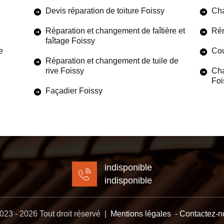
Devis réparation de toiture Foissy
Cha
Réparation et changement de faîtière et
Rén
faîtage Foissy
e
Cou
Réparation et changement de tuile de
rive Foissy
Cha
Foi
Façadier Foissy
indisponible
indisponible
23 - 2026 Tout droit réservé |
Mentions légales
-
Contactez-n