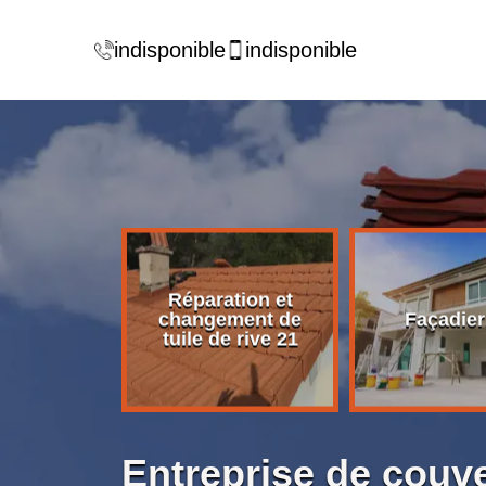
indisponible
indisponible
Réparation et
rise de
changement de
Façadier
ture 21
tuile de rive 21
Entreprise de couv