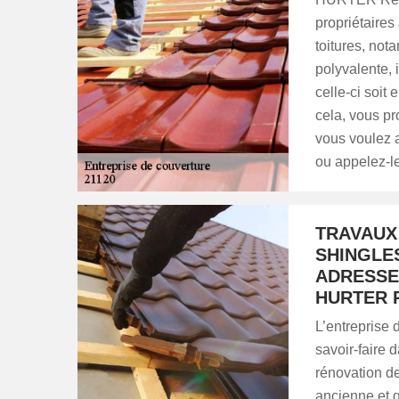
propriétaires
toitures, no
polyvalente, 
celle-ci soit
cela, vous pro
vous voulez a
ou appelez-l
TRAVAUX
SHINGLES
ADRESSE
HURTER 
L’entreprise
savoir-faire 
rénovation de
ancienne et q