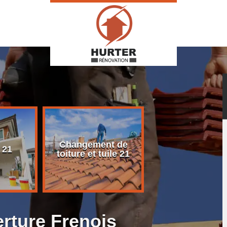
Changement de
Rénovation d
 21
toiture et tuile 21
toiture 21
erture Frenois