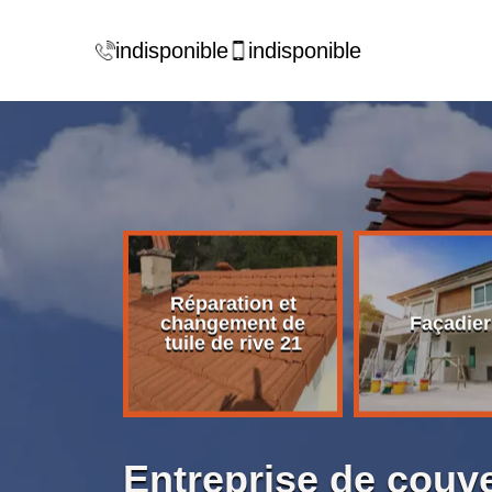
indisponible
indisponible
Réparation et
rise de
changement de
Façadier
ture 21
tuile de rive 21
Entreprise de couve