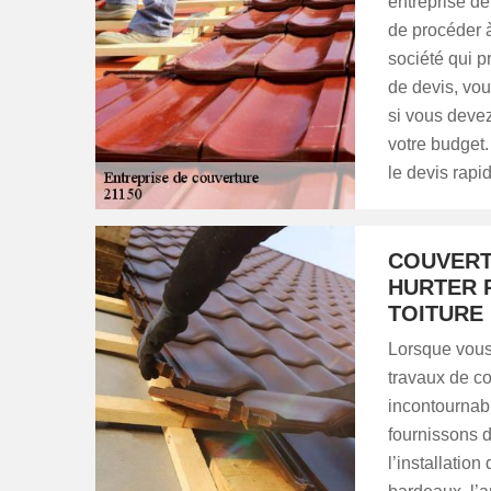
entreprise de 
de procéder 
société qui p
de devis, vo
si vous devez
votre budget
le devis rapi
COUVERTU
HURTER 
TOITURE
Lorsque vous
travaux de c
incontournabl
fournissons d
l’installation