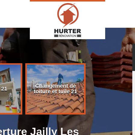
Changement de
Rénovation d
 21
toiture et tuile 21
toiture 21
rture Jailly Les