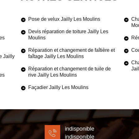
Pose de velux Jailly Les Moulins
Cha
Mou
Devis réparation de toiture Jailly Les
Les
Moulins
Rén
Réparation et changement de faîtière et
Cou
 Jailly
faîtage Jailly Les Moulins
Cha
Réparation et changement de tuile de
Jai
Les
rive Jailly Les Moulins
Façadier Jailly Les Moulins
indisponible
indisponible