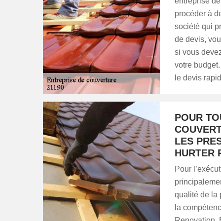
entreprise de
procéder à d
société qui p
de devis, vo
si vous devez
votre budget
le devis rapi
POUR TO
COUVERT
LES PRES
HURTER 
Pour l’exécut
principalemen
qualité de la
la compétenc
Renovation. E