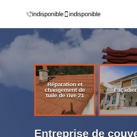
indisponible
indisponible
Réparation et
rise de
changement de
Façadier
ture 21
tuile de rive 21
Entreprise de couv