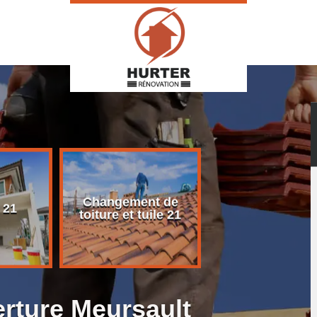
Changement de
Rénovation d
 21
toiture et tuile 21
toiture 21
erture Meursault