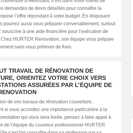
 couverture à Meursault, il est dans votre intérêt de
es demandes de devis détaillés pour connaître la
ropose l’offre répondant à votre budget. En disposant
us pourrez aussi vous préparer convenablement, surtout
 souscrire à une aide financière pour l’exécution de
. Chez HURTER Renovation, son équipe vous prépare
dement sans vous prélever de frais.
UT TRAVAIL DE RÉNOVATION DE
URE, ORIENTEZ VOTRE CHOIX VERS
TATIONS ASSURÉES PAR L’ÉQUIPE DE
RENOVATION
ion de vos travaux de rénovation couverture,
t si vous accordez une importance particulière à la
 prestation qui vous sera livrée, pensez à faire appel à
e de l’équipe du couvreur professionnel HURTER
lle s’est fait connaître dans sa profession par sa