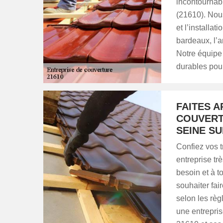
incontournab
(21610). Nous
et l’installat
bardeaux, l’a
Notre équipe 
durables pour
FAITES A
COUVERT
SEINE S
Confiez vos t
entreprise tr
besoin et à t
souhaiter fai
selon les règ
une entrepri