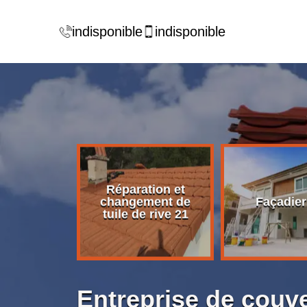
indisponible
indisponible
Réparation et
rise de
changement de
Façadier
ture 21
tuile de rive 21
Entreprise de couve