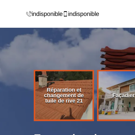
indisponible
indisponible
Réparation et
rise de
changement de
Façadier
ture 21
tuile de rive 21