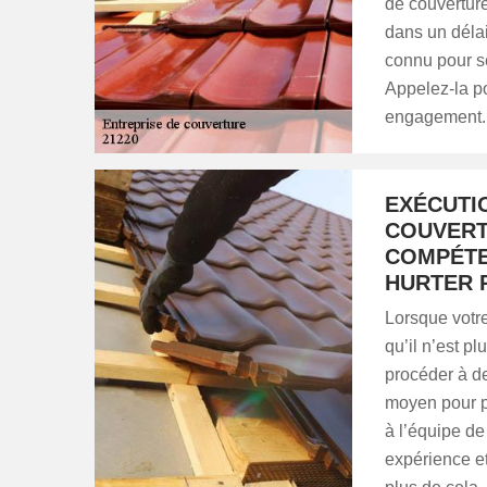
de couvertur
dans un délai
connu pour se
Appelez-la p
engagement.
EXÉCUTI
COUVERTU
COMPÉTE
HURTER 
Lorsque votre
qu’il n’est p
procéder à d
moyen pour pr
à l’équipe d
expérience et