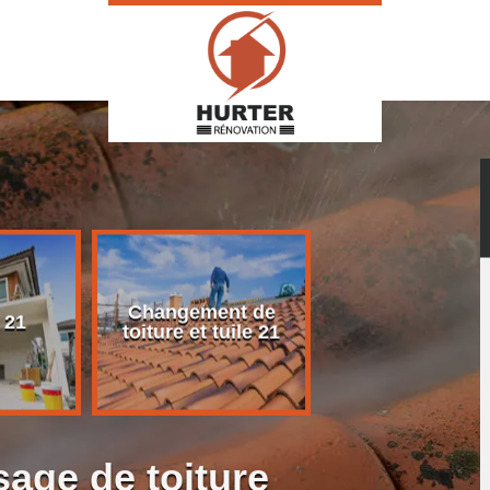
Changement de
Rénovation d
 21
toiture et tuile 21
toiture 21
age de toiture