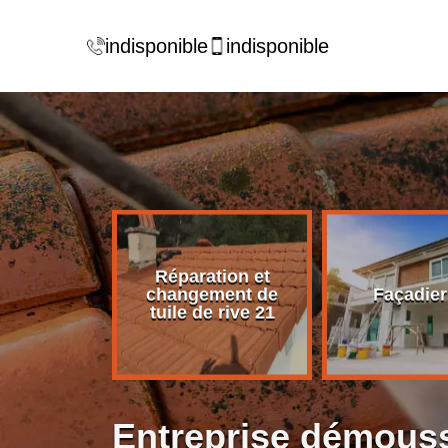
indisponible
indisponible
Réparation et
rise de
changement de
Façadier
ture 21
tuile de rive 21
Entreprise démouss