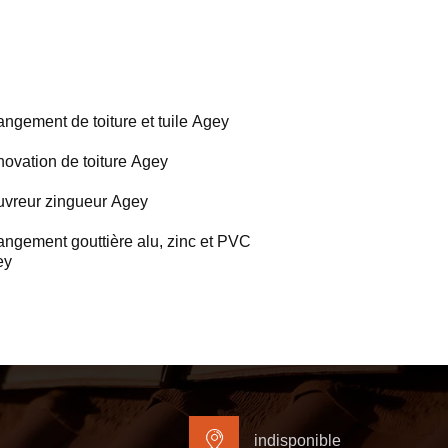
ngement de toiture et tuile Agey
ovation de toiture Agey
vreur zingueur Agey
ngement gouttière alu, zinc et PVC
ey
indisponible