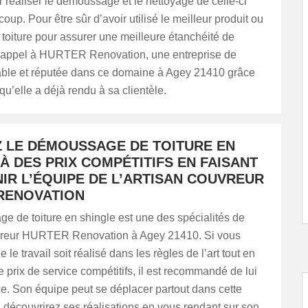
 réaliser le démoussage et le nettoyage de celle-ci
up. Pour être sûr d’avoir utilisé le meilleur produit ou
toiture pour assurer une meilleure étanchéité de
tes appel à HURTER Renovation, une entreprise de
iable et réputée dans ce domaine à Agey 21410 grâce
qu’elle a déjà rendu à sa clientèle.
Z LE DÉMOUSSAGE DE TOITURE EN
À DES PRIX COMPÉTITIFS EN FAISANT
IR L’ÉQUIPE DE L’ARTISAN COUVREUR
RENOVATION
e de toiture en shingle est une des spécialités de
uvreur HURTER Renovation à Agey 21410. Si vous
 le travail soit réalisé dans les règles de l’art tout en
e prix de service compétitifs, il est recommandé de lui
ce. Son équipe peut se déplacer partout dans cette
s découvrirez ses réalisations en vous rendant sur son