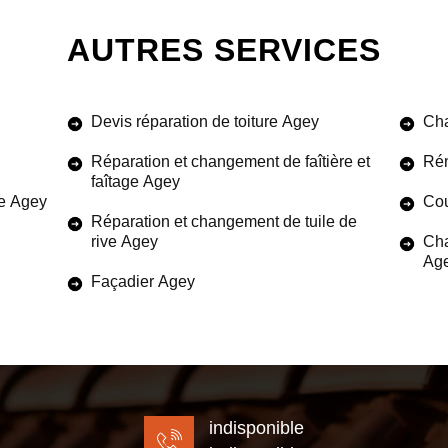
AUTRES SERVICES
Devis réparation de toiture Agey
Cha
Réparation et changement de faîtière et
Rén
faîtage Agey
de Agey
Cou
Réparation et changement de tuile de
rive Agey
Cha
Ag
Façadier Agey
indisponible