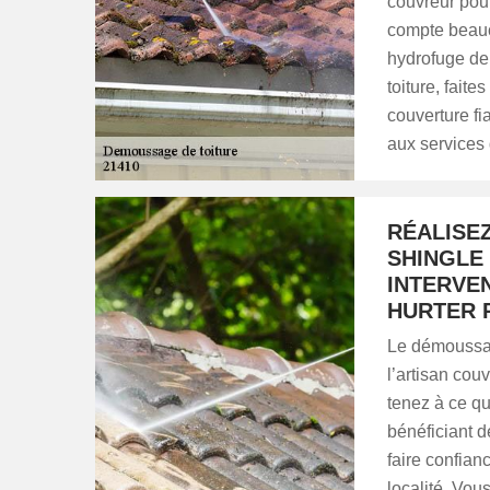
couvreur pour
compte beauco
hydrofuge de 
toiture, fai
couverture f
aux services 
RÉALISE
SHINGLE 
INTERVEN
HURTER 
Le démoussag
l’artisan co
tenez à ce que
bénéficiant d
faire confian
localité. Vou