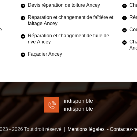
Devis réparation de toiture Ancey
Cha
Réparation et changement de faîtière et
Rén
faîtage Ancey
e
Cou
Réparation et changement de tuile de
rive Ancey
Cha
An
Façadier Ancey
indisponible
indisponible
23 - 2026 Tout droit réservé |
Mentions légales
-
Contactez-n