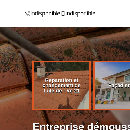
indisponible
indisponible
Réparation et
rise de
changement de
Façadier
ture 21
tuile de rive 21
Entreprise démouss