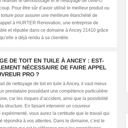
 réaliser le démoussage et le nettoyage de celle-ci
up. Pour être sûr d’avoir utilisé le meilleur produit ou
toiture pour assurer une meilleure étanchéité de
tes appel à HURTER Renovation, une entreprise de
iable et réputée dans ce domaine à Ancey 21410 grâce
qu’elle a déjà rendu à sa clientèle.
E DE TOIT EN TUILE À ANCEY : EST-
LEMENT NÉCESSAIRE DE FAIRE APPEL
UVREUR PRO ?
ail de nettoyage de toit en tuile à Ancey, il vaut mieux
un prestataire possédant une compétence particulière
ne, car les risques d’accident, ainsi que la possibilité
la structure. En faisant intervenir un couvreur
 expérimenté, vous aurez la certitude que le travail qui
ré répondra à vos attentes. Dans le domaine, c’est le