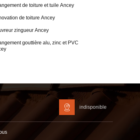
ngement de toiture et tuile Ancey
ovation de toiture Ancey
vreur zingueur Ancey
ngement gouttière alu, zinc et PVC
cey
indisponible
ous