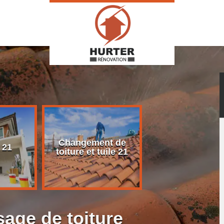
Changement de
Rénovation d
 21
toiture et tuile 21
toiture 21
age de toiture