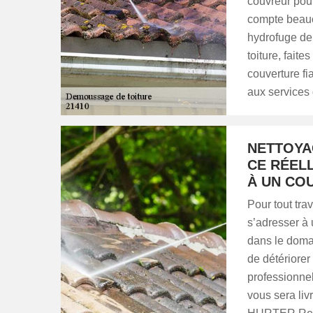
couvreur pour
compte beauco
hydrofuge de 
toiture, fai
couverture f
aux services 
NETTOYAG
CE RÉEL
À UN CO
Pour tout trav
s’adresser à 
dans le domai
de détériorer 
professionnel
vous sera liv