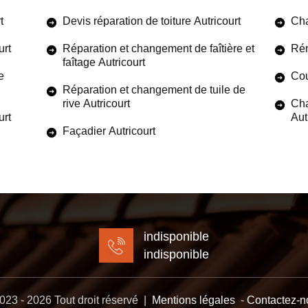
t
Devis réparation de toiture Autricourt
Cha
urt
Réparation et changement de faîtière et
Rén
faîtage Autricourt
e
Cou
Réparation et changement de tuile de
rive Autricourt
Cha
urt
Aut
Façadier Autricourt
indisponible
indisponible
23 - 2026 Tout droit réservé |
Mentions légales
-
Contactez-n