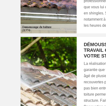
professionnel
que vous lui 
en shingles. 
notamment à 
les heures d
DÉMOUSS
TRAVAIL 
VOTRE S
La réalisati
garantie que 
âgé de plusie
recouvertes p
pas bien entr
toiture perme
structure. F