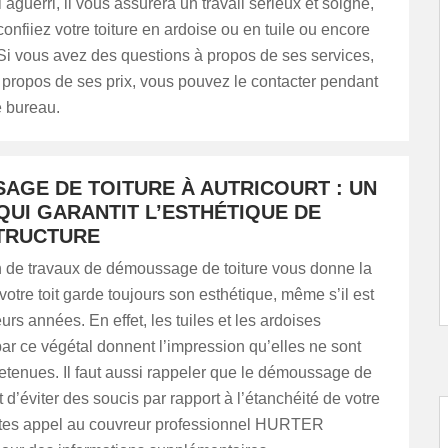
 aguerri, il vous assurera un travail sérieux et soigné,
confiiez votre toiture en ardoise ou en tuile ou encore
Si vous avez des questions à propos de ses services,
propos de ses prix, vous pouvez le contacter pendant
e bureau.
AGE DE TOITURE À AUTRICOURT : UN
QUI GARANTIT L’ESTHÉTIQUE DE
TRUCTURE
on de travaux de démoussage de toiture vous donne la
votre toit garde toujours son esthétique, même s’il est
urs années. En effet, les tuiles et les ardoises
ar ce végétal donnent l’impression qu’elles ne sont
etenues. Il faut aussi rappeler que le démoussage de
t d’éviter des soucis par rapport à l’étanchéité de votre
aites appel au couvreur professionnel HURTER