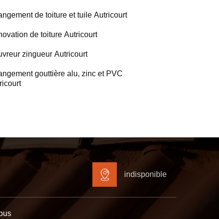
ngement de toiture et tuile Autricourt
ovation de toiture Autricourt
vreur zingueur Autricourt
ngement gouttière alu, zinc et PVC
ricourt
indisponible
ous