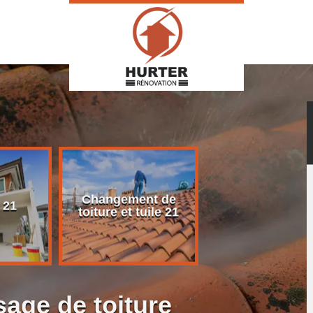
Changement de
Rénovation d
 21
toiture et tuile 21
toiture 21
age de toiture