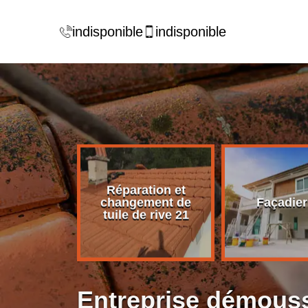
indisponible
indisponible
Réparation et
rise de
changement de
Façadier
ture 21
tuile de rive 21
Entreprise démouss