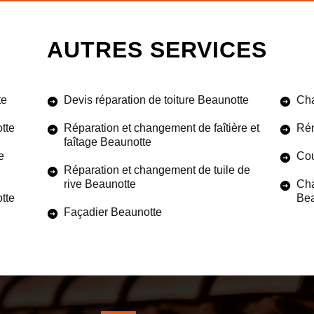
AUTRES SERVICES
te
Devis réparation de toiture Beaunotte
Cha
tte
Réparation et changement de faîtière et
Rén
faîtage Beaunotte
e
Cou
Réparation et changement de tuile de
rive Beaunotte
Cha
otte
Bea
Façadier Beaunotte