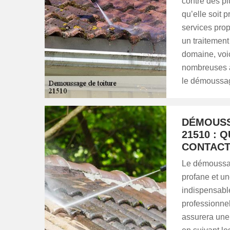
contre des pl
qu’elle soit 
services prop
un traitement
domaine, voi
nombreuses a
le démoussag
DÉMOUSS
21510 : 
CONTACT
Le démoussage
profane et u
indispensable
professionnel
assurera une 