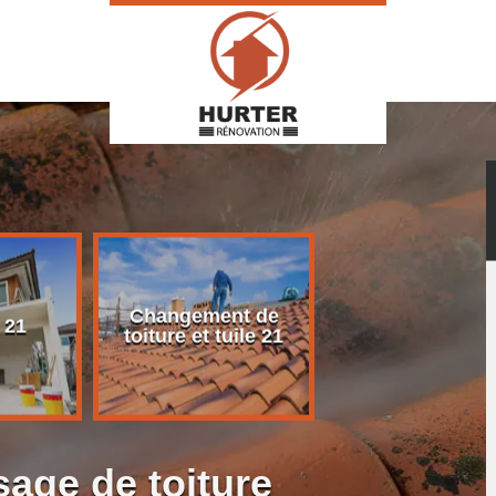
Changement de
Rénovation d
 21
toiture et tuile 21
toiture 21
age de toiture