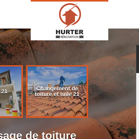
Changement de
Rénovation d
 21
toiture et tuile 21
toiture 21
age de toiture