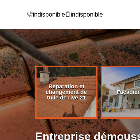
indisponible
indisponible
Réparation et
rise de
changement de
Façadier
ture 21
tuile de rive 21
Entreprise démouss