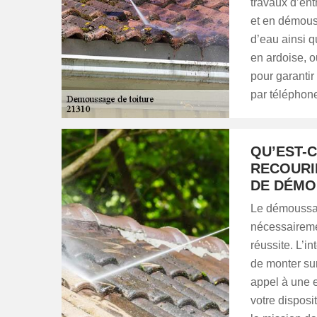
travaux d’ent
et en démouss
d’eau ainsi q
en ardoise, 
pour garantir
par téléphon
QU’EST-C
RECOURI
DE DÉMO
Le démoussage
nécessairemen
réussite. L’i
de monter sur 
appel à une 
votre disposi