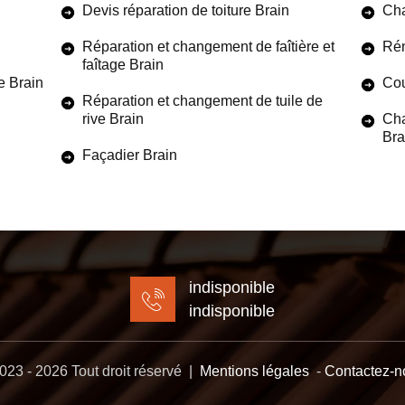
Devis réparation de toiture Brain
Cha
Réparation et changement de faîtière et
Rén
faîtage Brain
e Brain
Cou
Réparation et changement de tuile de
rive Brain
Cha
Bra
Façadier Brain
indisponible
indisponible
23 - 2026 Tout droit réservé |
Mentions légales
-
Contactez-n