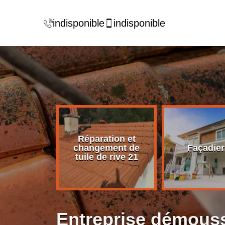
indisponible
indisponible
Réparation et
rise de
changement de
Façadier
ture 21
tuile de rive 21
Entreprise démouss