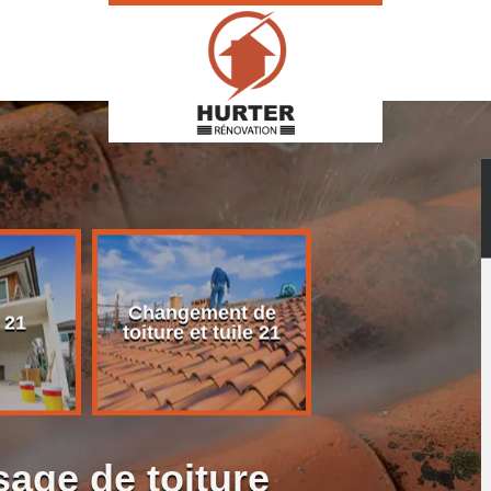
Changement de
Rénovation d
 21
toiture et tuile 21
toiture 21
age de toiture