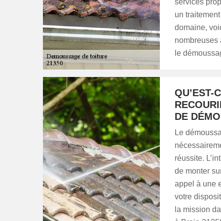
services prop
un traitement
domaine, voi
nombreuses a
le démoussag
QU’EST-C
RECOURI
DE DÉMO
Le démoussage
nécessairemen
réussite. L’i
de monter sur 
appel à une 
votre disposi
la mission d