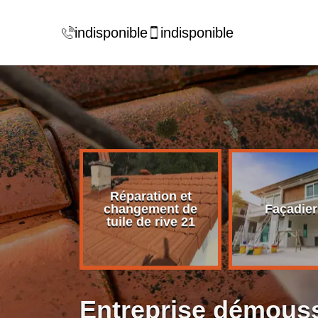
indisponible
indisponible
Réparation et
rise de
changement de
Façadier
ture 21
tuile de rive 21
Entreprise démouss