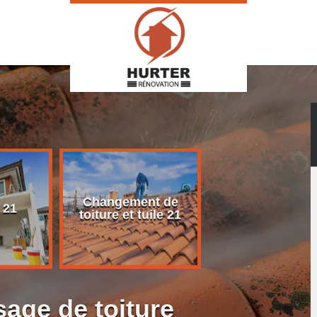
Changement de
Rénovation d
 21
toiture et tuile 21
toiture 21
age de toiture