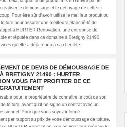
Pour cela, la qualité de produit mis en œuvre par le
 réaliser le démoussage et le nettoyage de celle-ci
up. Pour être sûr d’avoir utilisé le meilleur produit ou
toiture pour assurer une meilleure étanchéité de
tes appel à HURTER Renovation, une entreprise de
iable et réputée dans ce domaine à Bretigny 21490
vices qu’elle a déjà rendu à sa clientèle.
SEMENT DE DEVIS DE DÉMOUSSAGE DE
À BRETIGNY 21490 : HURTER
ION VOUS FAIT PROFITER DE CE
 GRATUITEMENT
ensable pour le propriétaire de connaître le coût de son
 toiture, avant qu’il ne signe un contrat avec un
fessionnel. Pour que vous soyez informé
nt par rapport au prix de votre démoussage de toiture,
prise HURTER Renovation, son équipe vous prépare le