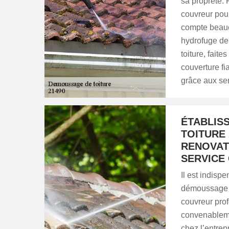
sa propreté. 
couvreur pour
compte beauco
hydrofuge de 
toiture, fai
couverture f
grâce aux ser
ÉTABLIS
TOITURE 
RENOVAT
SERVICE
Il est indisp
démoussage de
couvreur pro
convenableme
chez l’entre