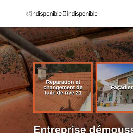
indisponible
indisponible
Réparation et
rise de
changement de
Façadier
ture 21
tuile de rive 21
Entreprise démouss