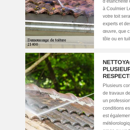
d’étanchéité
à Coulmier Le
votre toit se
experts et de
œuvre, que ce
tôle ou en tui
NETTOYAG
PLUSIEU
RESPECT
Plusieurs con
de travaux de
un profession
conditions es
est également
météorologiqu