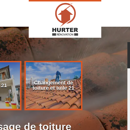
Changement de
Rénovation d
 21
toiture et tuile 21
toiture 21
age de toiture