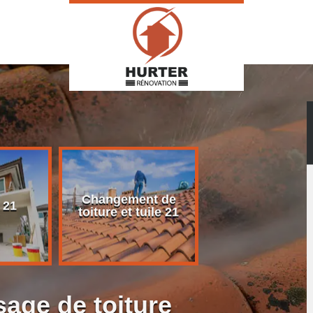
Changement de
Rénovation d
 21
toiture et tuile 21
toiture 21
age de toiture