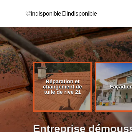
indisponible
indisponible
Réparation et
rise de
changement de
Façadier
ture 21
tuile de rive 21
Entreprise démouss