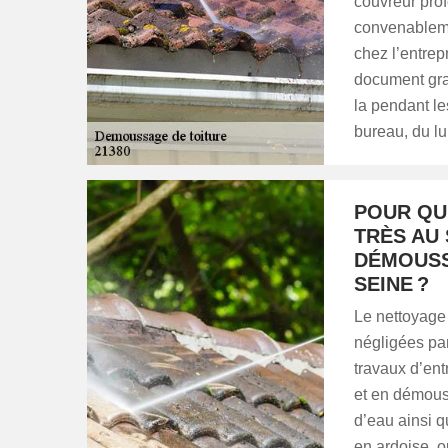
couvreur pro
convenableme
chez l’entre
document gra
la pendant le
bureau, du lu
POUR QU
TRÈS AU 
DÉMOUSS
SEINE ?
Le nettoyage
négligées par
travaux d’ent
et en démouss
d’eau ainsi q
en ardoise, 