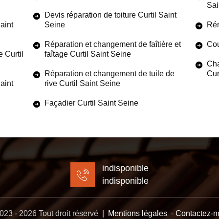
Sai
Devis réparation de toiture Curtil Saint
aint
Seine
Rén
Réparation et changement de faîtière et
Cou
 Curtil
faîtage Curtil Saint Seine
Cha
Réparation et changement de tuile de
Cur
Saint
rive Curtil Saint Seine
Façadier Curtil Saint Seine
indisponible
indisponible
23 - 2026 Tout droit réservé |
Mentions légales
-
Contactez-n