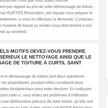
fessionnel. Pour que vous soyez informé
nt par rapport au prix de votre démoussage de toiture,
prise HURTER Renovation, son équipe vous prépare le
tuitement, si vous en effectuez la demande. Contactez-
s horaires de travail ou rendez-vous directement à son
ndi au vendredi.
ELS MOTIFS DEVEZ-VOUS PRENDRE
SÉRIEUX LE NETTOYAGE AINSI QUE LE
AGE DE TOITURE À CURTIL SAINT
 et le démoussage de toiture sont deux opérations
 les propriétaires, pourtant elles constituent deux
retien fondamentaux pour votre structure. En nettoyant
ant celle-ci, vous évitez les problèmes d’infiltration
u’une détérioration précoce de votre toiture, qu’elle soit
ou encore en tuile. Faites appel à HURTER Renovation