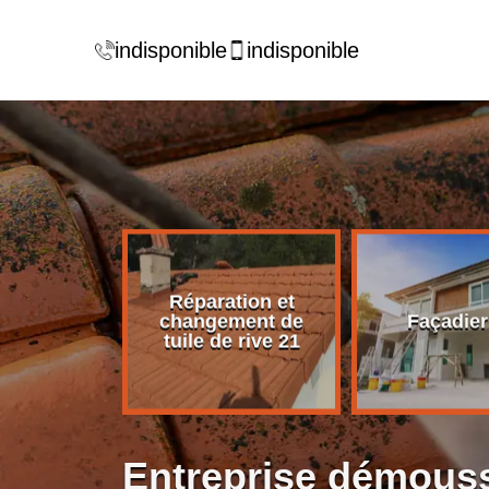
indisponible
indisponible
Réparation et
rise de
changement de
Façadier
ture 21
tuile de rive 21
Entreprise démouss