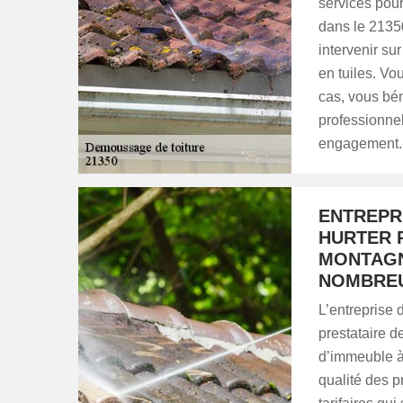
services pou
dans le 21350
intervenir sur
en tuiles. Vo
cas, vous bén
professionnel
engagement.
ENTREPR
HURTER 
MONTAGN
NOMBREU
L’entreprise
prestataire d
d’immeuble à
qualité des p