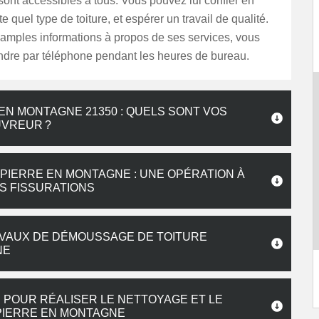
i sont accessibles à tous. Vous pouvez lui confier en
e quel type de toiture, et espérer un travail de qualité.
 amples informations à propos de ses services, vous
indre par téléphone pendant les heures de bureau.
N MONTAGNE 21350 : QUELS SONT VOS
UVREUR ?
PIERRE EN MONTAGNE : UNE OPÉRATION À
ES FISSURATIONS
AVAUX DE DÉMOUSSAGE DE TOITURE
NE
 POUR RÉALISER LE NETTOYAGE ET LE
PIERRE EN MONTAGNE