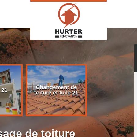
Changement de
Rénovation d
 21
toiture et tuile 21
toiture 21
age de toiture