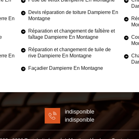
Dam
Devis réparation de toiture Dampierre En
erre En
Montagne
Rén
Mo
Réparation et changement de faîtière et
e
faîtage Dampierre En Montagne
Cou
Mo
Réparation et changement de tuile de
erre En
rive Dampierre En Montagne
Cha
Dam
Façadier Dampierre En Montagne
indisponible
indisponible