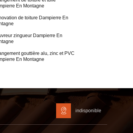
pierre En Montagne
ovation de toiture Dampierre En
ntagne
vreur zingueur Dampierre En
ntagne
ngement gouttière alu, zinc et PVC
pierre En Montagne
indisponible