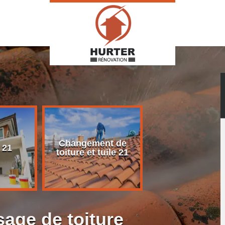
Changement de
Rénovation d
 21
toiture et tuile 21
toiture 21
age de toiture