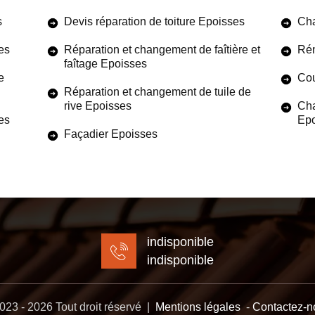
s
Devis réparation de toiture Epoisses
Cha
es
Réparation et changement de faîtière et
Rén
faîtage Epoisses
e
Cou
Réparation et changement de tuile de
rive Epoisses
Cha
ses
Epo
Façadier Epoisses
indisponible
indisponible
23 - 2026 Tout droit réservé |
Mentions légales
-
Contactez-n