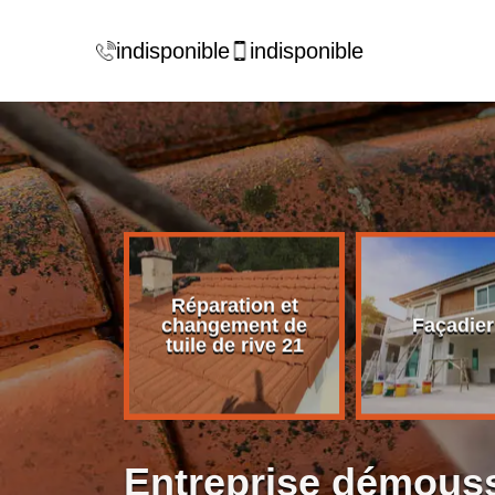
indisponible
indisponible
Réparation et
rise de
changement de
Façadier
ture 21
tuile de rive 21
Entreprise démouss