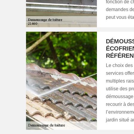
fonction de c
demandes de 
peut vous ét
DÉMOUSS
ÉCOFRIE
RÉFÉREN
Le choix des 
services off
multiples rais
utilise des p
démoussage de 
recourir à de
l’environneme
jardin situé a