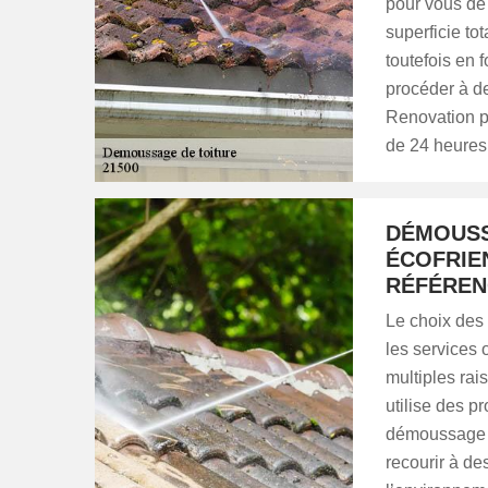
pour vous de 
superficie tot
toutefois en f
procéder à d
Renovation p
de 24 heures
DÉMOUSS
ÉCOFRIE
RÉFÉREN
Le choix des 
les services
multiples rais
utilise des p
démoussage de 
recourir à de