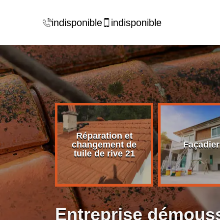
indisponible
indisponible
Réparation et
rise de
changement de
Façadier
ture 21
tuile de rive 21
Entreprise démouss