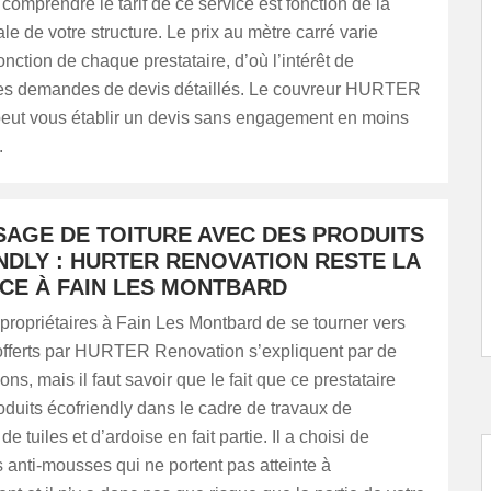
comprendre le tarif de ce service est fonction de la
ale de votre structure. Le prix au mètre carré varie
onction de chaque prestataire, d’où l’intérêt de
es demandes de devis détaillés. Le couvreur HURTER
eut vous établir un devis sans engagement en moins
.
AGE DE TOITURE AVEC DES PRODUITS
NDLY : HURTER RENOVATION RESTE LA
CE À FAIN LES MONTBARD
propriétaires à Fain Les Montbard de se tourner vers
 offerts par HURTER Renovation s’expliquent par de
ons, mais il faut savoir que le fait que ce prestataire
roduits écofriendly dans le cadre de travaux de
tuiles et d’ardoise en fait partie. Il a choisi de
s anti-mousses qui ne portent pas atteinte à