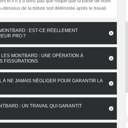
nt et il n’y a donc pas que risque que la partie de votre
u-dessous de la toiture soit détériorée après le travail.
S MONTBARD : EST-CE RÉELLEMENT
REUR PRO ?
 LES MONTBARD : UNE OPÉRATION À
ES FISSURATIONS
L À NE JAMAIS NÉGLIGER POUR GARANTIR LA
TBARD : UN TRAVAIL QUI GARANTIT