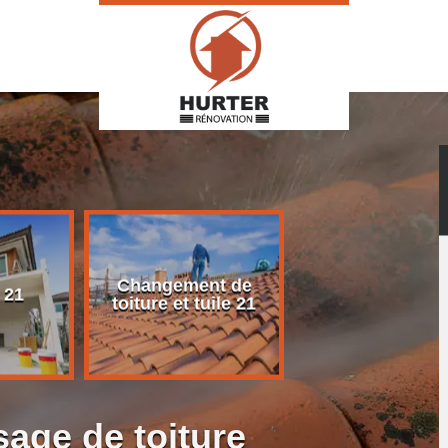
Changement de
Rénovation d
 21
toiture et tuile 21
toiture 21
age de toiture