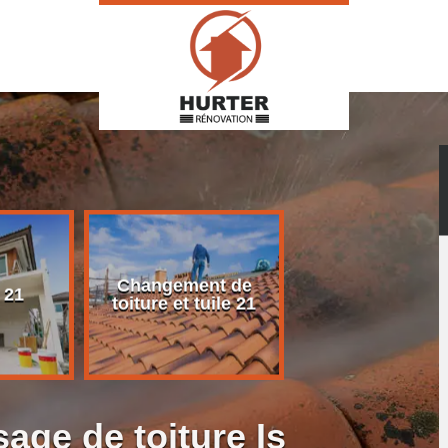
Changement de
Rénovation d
 21
toiture et tuile 21
toiture 21
age de toiture Is