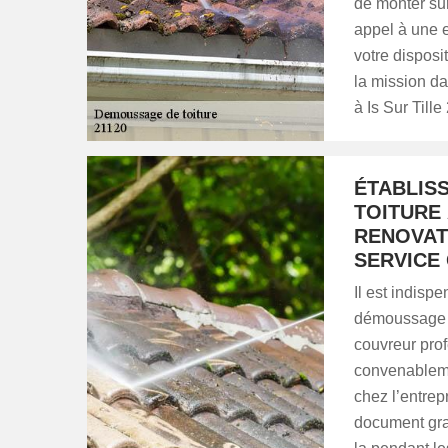
de monter sur 
appel à une 
votre disposi
la mission d
à Is Sur Tille
ÉTABLIS
TOITURE 
RENOVAT
SERVICE
Il est indisp
démoussage de
couvreur pro
convenableme
chez l’entre
document gra