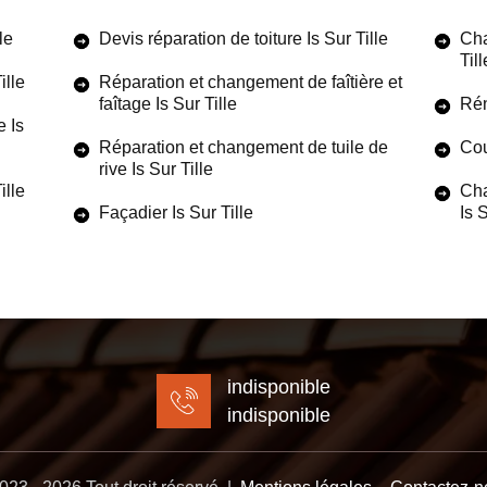
le
Devis réparation de toiture Is Sur Tille
Cha
Till
ille
Réparation et changement de faîtière et
faîtage Is Sur Tille
Rén
e Is
Réparation et changement de tuile de
Cou
rive Is Sur Tille
ille
Cha
Façadier Is Sur Tille
Is S
indisponible
indisponible