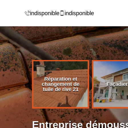
indisponible
indisponible
Réparation et
rise de
changement de
Façadier
ture 21
tuile de rive 21
Entreprise démouss