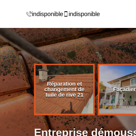
indisponible
indisponible
Réparation et
rise de
changement de
Façadier
ture 21
tuile de rive 21
Entreprise démouss