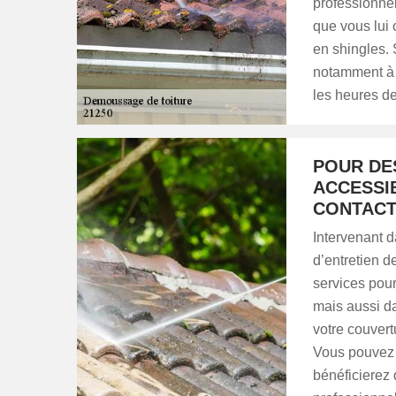
professionnel
que vous lui 
en shingles. 
notamment à 
les heures d
POUR DE
ACCESSI
CONTACT
Intervenant 
d’entretien 
services pou
mais aussi da
votre couvertu
Vous pouvez a
bénéficierez 