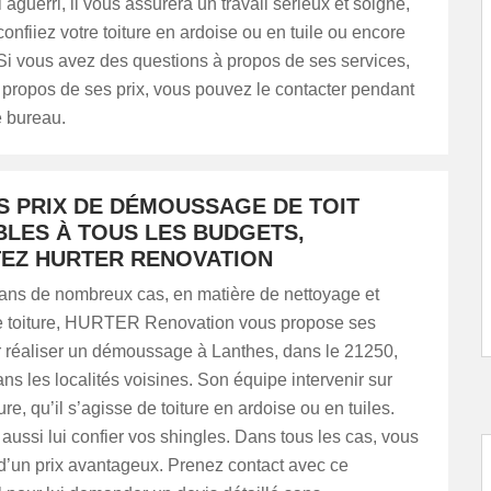
 aguerri, il vous assurera un travail sérieux et soigné,
confiiez votre toiture en ardoise ou en tuile ou encore
Si vous avez des questions à propos de ses services,
propos de ses prix, vous pouvez le contacter pendant
e bureau.
S PRIX DE DÉMOUSSAGE DE TOIT
BLES À TOUS LES BUDGETS,
EZ HURTER RENOVATION
dans de nombreux cas, en matière de nettoyage et
de toiture, HURTER Renovation vous propose ses
r réaliser un démoussage à Lanthes, dans le 21250,
ns les localités voisines. Son équipe intervenir sur
re, qu’il s’agisse de toiture en ardoise ou en tuiles.
ussi lui confier vos shingles. Dans tous les cas, vous
d’un prix avantageux. Prenez contact avec ce