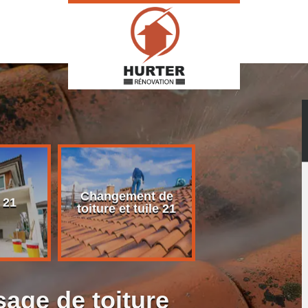
Changement de
Rénovation d
 21
toiture et tuile 21
toiture 21
age de toiture