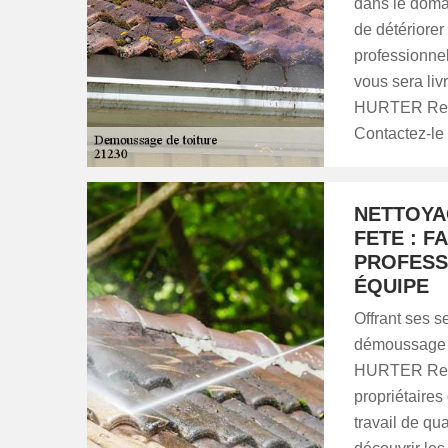
dans le domai
de détériorer 
professionnel
vous sera liv
HURTER Renov
Contactez-le 
NETTOYA
FETE : F
PROFESS
ÉQUIPE
Offrant ses s
démoussage de
HURTER Renov
propriétaires
travail de qu