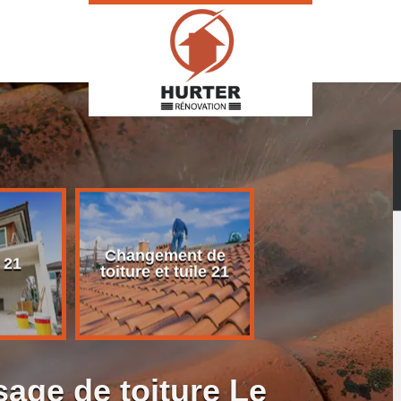
Changement de
Rénovation d
 21
toiture et tuile 21
toiture 21
age de toiture Le