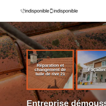
indisponible
indisponible
Réparation et
rise de
changement de
Façadier
ture 21
tuile de rive 21
Entreprise démouss