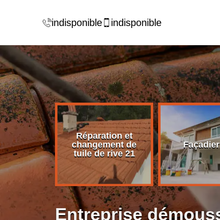
indisponible
indisponible
Réparation et
rise de
changement de
Façadier
ture 21
tuile de rive 21
Entreprise démouss