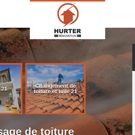
Changement de
Rénovation d
 21
toiture et tuile 21
toiture 21
age de toiture