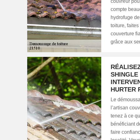
couvreur pour
compte beauco
hydrofuge de 
toiture, fai
couverture f
grâce aux ser
RÉALISE
SHINGLE 
INTERVEN
HURTER 
Le démoussag
l’artisan co
tenez à ce que
bénéficiant d
faire confian