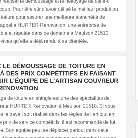
 réaliser le démoussage et le nettoyage de celle-ci
up. Pour être sûr d’avoir utilisé le meilleur produit ou
toiture pour assurer une meilleure étanchéité de
tes appel à HURTER Renovation, une entreprise de
iable et réputée dans ce domaine à Meulson 21510
vices qu’elle a déjà rendu à sa clientèle.
Z LE DÉMOUSSAGE DE TOITURE EN
À DES PRIX COMPÉTITIFS EN FAISANT
IR L’ÉQUIPE DE L’ARTISAN COUVREUR
RENOVATION
e de toiture en shingle est une des spécialités de
uvreur HURTER Renovation à Meulson 21510. Si vous
 le travail soit réalisé dans les règles de l’art tout en
e prix de service compétitifs, il est recommandé de lui
ce. Son équipe peut se déplacer partout dans cette