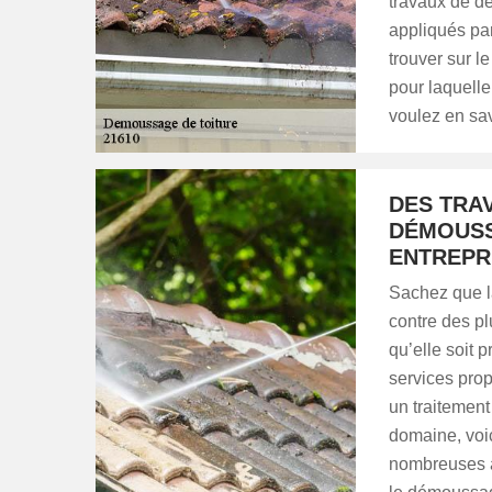
travaux de dé
appliqués par
trouver sur l
pour laquelle
voulez en sav
DES TRA
DÉMOUSS
ENTREPR
Sachez que la
contre des pl
qu’elle soit 
services prop
un traitement
domaine, voi
nombreuses a