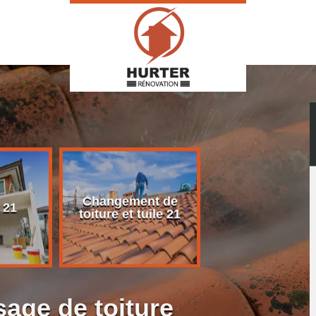
Changement de
Rénovation d
 21
toiture et tuile 21
toiture 21
age de toiture