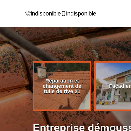
indisponible
indisponible
Réparation et
rise de
changement de
Façadier
ture 21
tuile de rive 21
Entreprise démouss