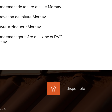
ngement de toiture et tuile Mornay
ovation de toiture Mornay
vreur zingueur Mornay
ngement gouttière alu, zinc et PVC
rnay
indisponible
ous