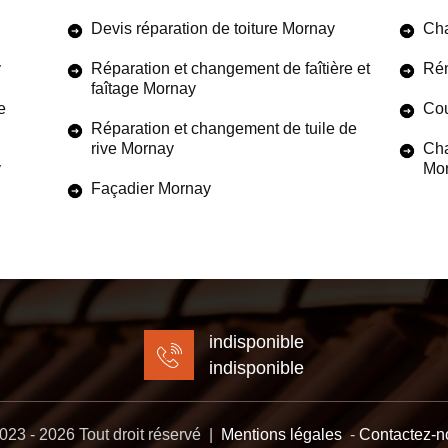
Devis réparation de toiture Mornay
Cha
y
Réparation et changement de faîtière et
Rén
faîtage Mornay
e
Cou
Réparation et changement de tuile de
rive Mornay
Cha
y
Mo
Façadier Mornay
indisponible
indisponible
23 - 2026 Tout droit réservé |
Mentions légales
-
Contactez-n