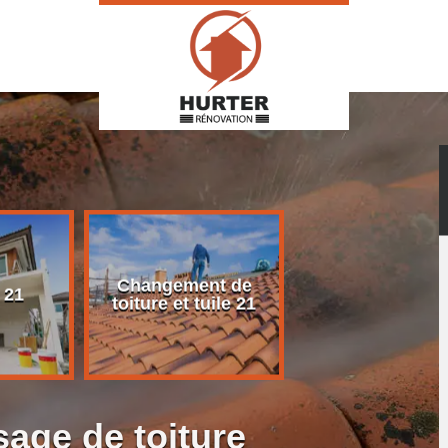
Changement de
Rénovation d
 21
toiture et tuile 21
toiture 21
age de toiture