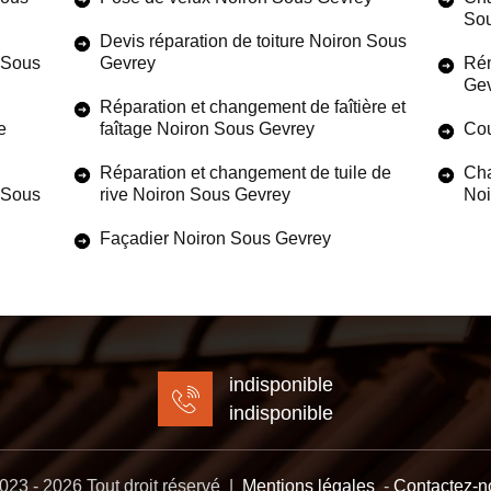
So
Devis réparation de toiture Noiron Sous
n Sous
Gevrey
Rén
Ge
Réparation et changement de faîtière et
e
faîtage Noiron Sous Gevrey
Cou
Réparation et changement de tuile de
Cha
n Sous
rive Noiron Sous Gevrey
Noi
Façadier Noiron Sous Gevrey
indisponible
indisponible
23 - 2026 Tout droit réservé |
Mentions légales
-
Contactez-n