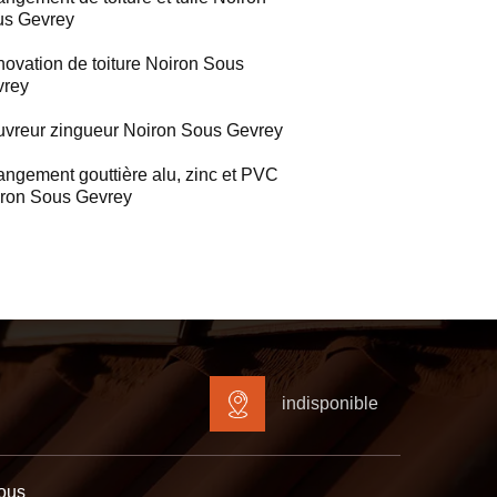
us Gevrey
ovation de toiture Noiron Sous
vrey
vreur zingueur Noiron Sous Gevrey
ngement gouttière alu, zinc et PVC
ron Sous Gevrey
indisponible
ous