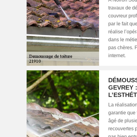
travaux de dé
couvreur pro
par le fait qu
réalise l’opé
dans le métie
pas chères. P
internet.
DÉMOUSS
GEVREY :
L’ESTHÉ
La réalisati
garantie que 
âgé de plusie
recouvertes p
pas bien entr