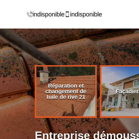
indisponible
indisponible
Réparation et
rise de
changement de
Façadier
ture 21
tuile de rive 21
Entreprise démouss