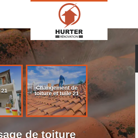
Changement de
Rénovation d
 21
toiture et tuile 21
toiture 21
age de toiture