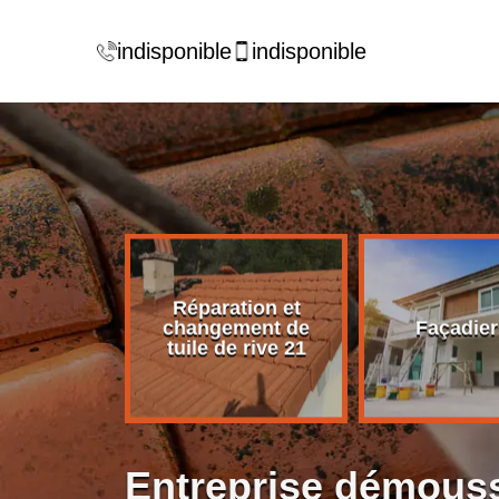
indisponible
indisponible
Réparation et
rise de
changement de
Façadier
ture 21
tuile de rive 21
Entreprise démouss