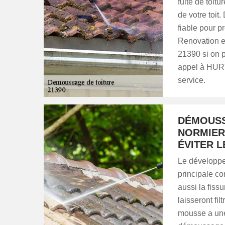
fuite de toit
de votre toit
fiable pour p
Renovation es
21390 si on p
appel à HURT
service.
DÉMOUSS
NORMIER
ÉVITER L
Le développe
principale co
aussi la fiss
laisseront fil
mousse a une 