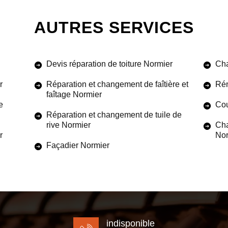
AUTRES SERVICES
Devis réparation de toiture Normier
Cha
r
Réparation et changement de faîtière et
Rén
faîtage Normier
e
Cou
Réparation et changement de tuile de
rive Normier
Cha
r
Nor
Façadier Normier
indisponible