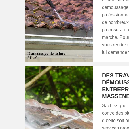
démoussage d
professionne
de nombreux p
proposera un 
marché. Pour 
vous rendre s
lui demander 
DES TRA
DÉMOUSS
ENTREPR
MASSEN
Sachez que la
contre des pl
qu’elle soit 
services prop