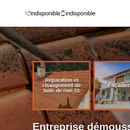
indisponible
indisponible
Réparation et
rise de
changement de
Façadier
ture 21
tuile de rive 21
Entreprise démouss