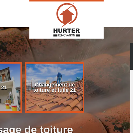
Changement de
Rénovation d
 21
toiture et tuile 21
toiture 21
age de toiture