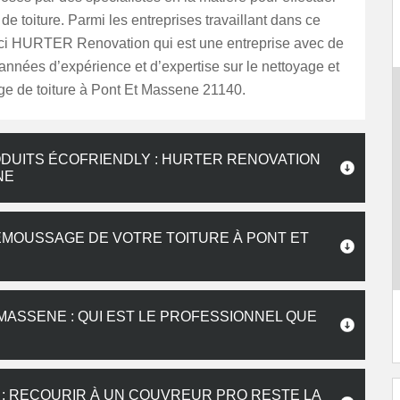
 de toiture. Parmi les entreprises travaillant dans ce
ci HURTER Renovation qui est une entreprise avec de
nnées d’expérience et d’expertise sur le nettoyage et
e de toiture à Pont Et Massene 21140.
DUITS ÉCOFRIENDLY : HURTER RENOVATION
NE
ÉMOUSSAGE DE VOTRE TOITURE À PONT ET
MASSENE : QUI EST LE PROFESSIONNEL QUE
 : RECOURIR À UN COUVREUR PRO RESTE LA