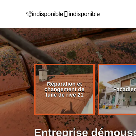
indisponible
indisponible
Réparation et
rise de
changement de
Façadier
ture 21
tuile de rive 21
Entreprise démouss