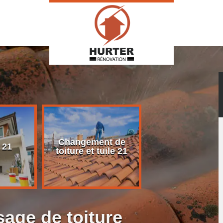
Changement de
Rénovation d
 21
toiture et tuile 21
toiture 21
age de toiture