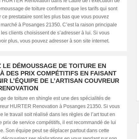
l HURTER Renovation dans le cadre de l’exécution de
moussage de toiture confirment que les tarifs qui sont
 ce prestataire sont les plus bas que vous pouvez
e marché à Posanges 21350. C’est la raison principale
 les clients choisissent de s’adresser à lui. Si vous
oir plus, vous pouvez adresser à son site internet.
Z LE DÉMOUSSAGE DE TOITURE EN
À DES PRIX COMPÉTITIFS EN FAISANT
IR L’ÉQUIPE DE L’ARTISAN COUVREUR
RENOVATION
e de toiture en shingle est une des spécialités de
uvreur HURTER Renovation à Posanges 21350. Si vous
 le travail soit réalisé dans les règles de l’art tout en
e prix de service compétitifs, il est recommandé de lui
ce. Son équipe peut se déplacer partout dans cette
s découvrirez ses réalisations en vous rendant sur son