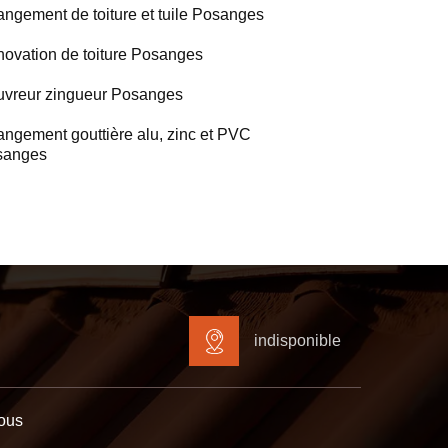
ngement de toiture et tuile Posanges
ovation de toiture Posanges
vreur zingueur Posanges
ngement gouttière alu, zinc et PVC
sanges
indisponible
ous