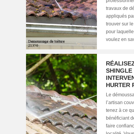
professionne
travaux de dé
appliqués par
trouver sur l
pour laquelle
voulez en sav
RÉALISE
SHINGLE 
INTERVEN
HURTER 
Le démoussag
l’artisan co
tenez à ce que
bénéficiant d
faire confian
localité. Vou