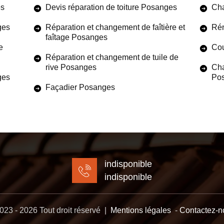
es
Devis réparation de toiture Posanges
Cha
ges
Réparation et changement de faîtière et
Rén
faîtage Posanges
e
Cou
Réparation et changement de tuile de
rive Posanges
Cha
ges
Po
Façadier Posanges
indisponible
indisponible
23 - 2026 Tout droit réservé |
Mentions légales
-
Contactez-n