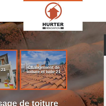
Changement de
Rénovation d
 21
toiture et tuile 21
toiture 21
age de toiture