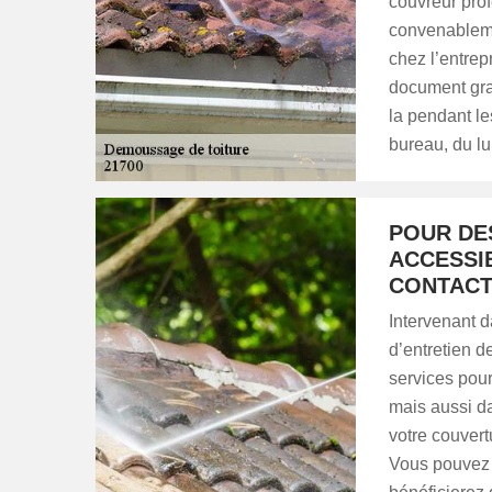
couvreur pro
convenableme
chez l’entre
document gra
la pendant le
bureau, du lu
POUR DE
ACCESSI
CONTACT
Intervenant 
d’entretien 
services pou
mais aussi da
votre couvertu
Vous pouvez a