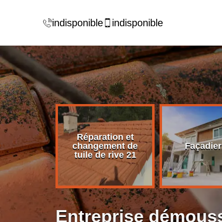
indisponible
indisponible
Réparation et
rise de
changement de
Façadier
ture 21
tuile de rive 21
Entreprise démouss