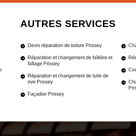
AUTRES SERVICES
Devis réparation de toiture Prissey
Cha
y
Réparation et changement de faîtière et
Rén
faîtage Prissey
e
Cou
Réparation et changement de tuile de
rive Prissey
Cha
y
Pri
Façadier Prissey