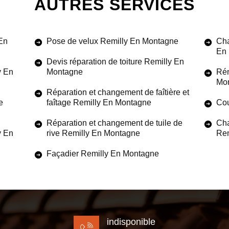
AUTRES SERVICES
 En
Pose de velux Remilly En Montagne
Cha
En
Devis réparation de toiture Remilly En
y En
Montagne
Rén
Mo
Réparation et changement de faîtière et
e
faîtage Remilly En Montagne
Cou
Réparation et changement de tuile de
Cha
y En
rive Remilly En Montagne
Rem
Façadier Remilly En Montagne
indisponible