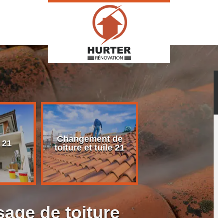
Changement de
Rénovation d
 21
toiture et tuile 21
toiture 21
age de toiture