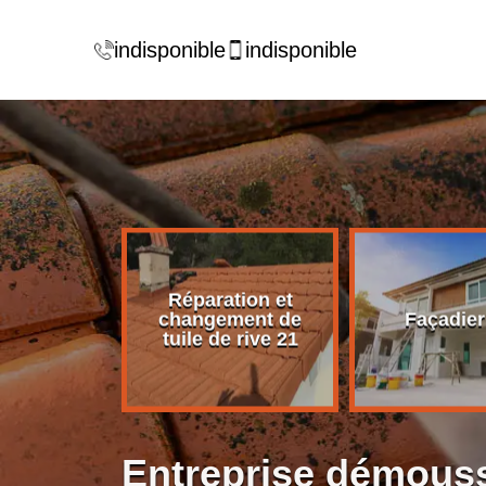
indisponible
indisponible
Réparation et
rise de
changement de
Façadier
ture 21
tuile de rive 21
Entreprise démouss