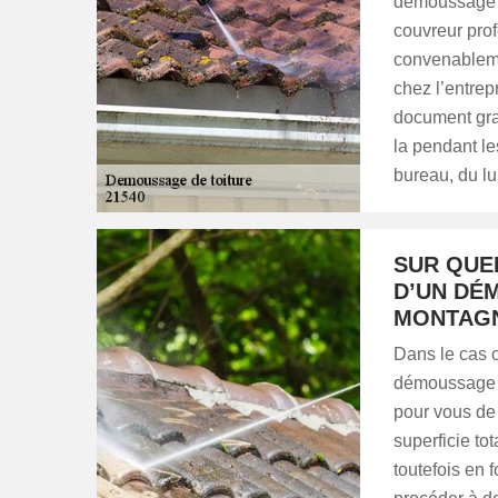
démoussage de
couvreur pro
convenableme
chez l’entre
document gra
la pendant le
bureau, du lu
SUR QUE
D’UN DÉ
MONTAGN
Dans le cas o
démoussage de
pour vous de 
superficie tot
toutefois en f