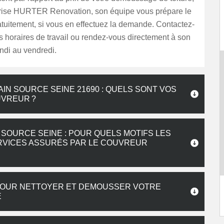
prise HURTER Renovation, son équipe vous prépare le
tuitement, si vous en effectuez la demande. Contactez-
s horaires de travail ou rendez-vous directement à son
ndi au vendredi.
IN SOURCE SEINE 21690 : QUELS SONT VOS
UVREUR ?
 SOURCE SEINE : POUR QUELS MOTIFS LES
ERVICES ASSURÉS PAR LE COUVREUR
POUR NETTOYER ET DEMOUSSER VOTRE
E