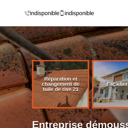
indisponible
indisponible
Réparation et
rise de
changement de
Façadier
ture 21
tuile de rive 21
Entreprise démouss