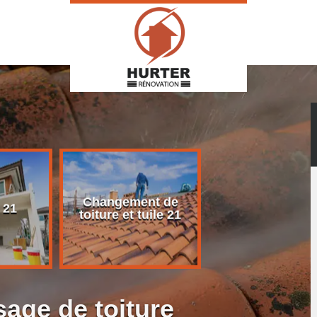
Changement de
Rénovation d
 21
toiture et tuile 21
toiture 21
age de toiture