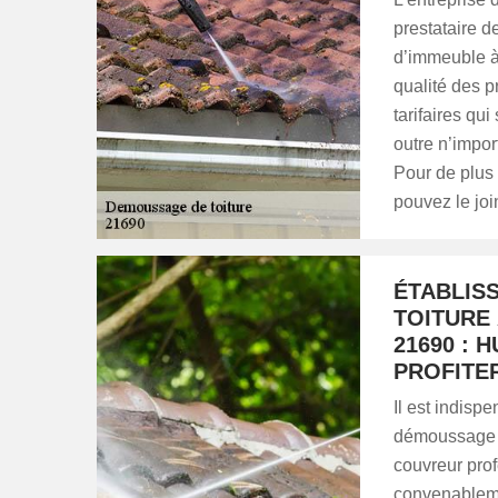
prestataire d
d’immeuble à
qualité des p
tarifaires qu
outre n’import
Pour de plus
pouvez le jo
ÉTABLIS
TOITURE
21690 : 
PROFITE
Il est indisp
démoussage de
couvreur pro
convenableme