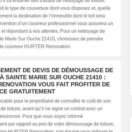
qu’il va entamer des travaux de nettoyage de toiture.
it le type de couverture dont vous disposez et, quelle
ement la destination de l’immeuble dont le toit sera
tervention d’un couvreur professionnel vous assurera un
é et répondant à vos attentes. Pour un nettoyage de
inte Marie Sur Ouche 21410, choisissez de prendre
 le couvreur HURTER Renovation.
SEMENT DE DEVIS DE DÉMOUSSAGE DE
À SAINTE MARIE SUR OUCHE 21410 :
RENOVATION VOUS FAIT PROFITER DE
ICE GRATUITEMENT
ensable pour le propriétaire de connaître le coût de son
 toiture, avant qu’il ne signe un contrat avec un
fessionnel. Pour que vous soyez informé
nt par rapport au prix de votre démoussage de toiture,
prise HURTER Renovation, son équipe vous prépare le