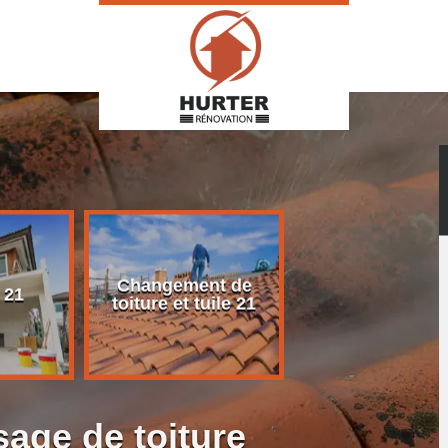
Changement de
Rénovation d
 21
toiture et tuile 21
toiture 21
age de toiture