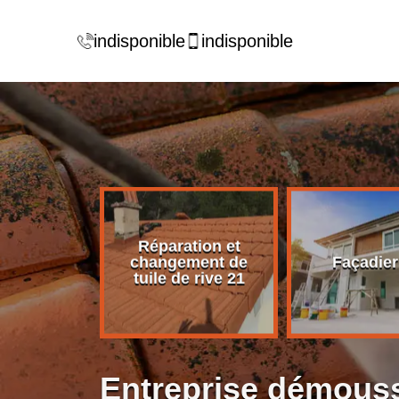
indisponible
indisponible
Réparation et
rise de
changement de
Façadier
ture 21
tuile de rive 21
Entreprise démouss