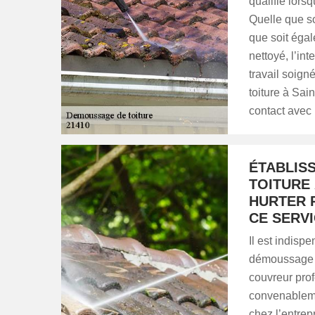
qualifié lors
Quelle que so
que soit égal
nettoyé, l’in
travail soign
toiture à Sa
contact avec
ÉTABLIS
TOITURE 
HURTER 
CE SERV
Il est indisp
démoussage de
couvreur pro
convenableme
chez l’entre