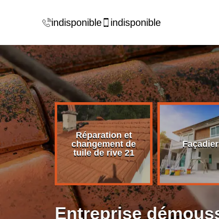
indisponible
indisponible
Réparation et
rise de
changement de
Façadier
ture 21
tuile de rive 21
Entreprise démouss