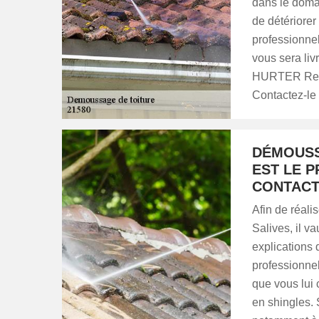
dans le domai
de détériorer 
professionnel
vous sera liv
HURTER Renov
Contactez-le 
DÉMOUSSA
EST LE 
CONTACT
Afin de réal
Salives, il 
explications 
professionnel
que vous lui 
en shingles. 