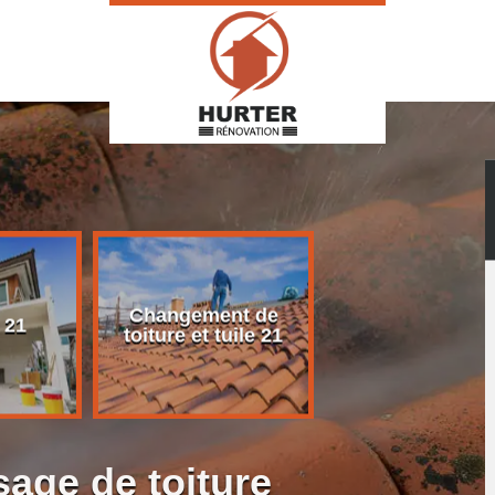
Changement de
Rénovation d
 21
toiture et tuile 21
toiture 21
age de toiture