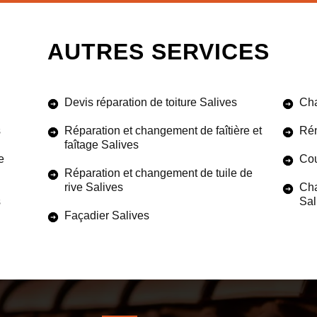
AUTRES SERVICES
Devis réparation de toiture Salives
Cha
s
Réparation et changement de faîtière et
Rén
faîtage Salives
e
Cou
Réparation et changement de tuile de
rive Salives
Cha
s
Sal
Façadier Salives