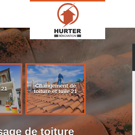
Changement de
Rénovation d
 21
toiture et tuile 21
toiture 21
age de toiture