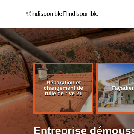
indisponible
indisponible
Réparation et
rise de
changement de
Façadier
ture 21
tuile de rive 21
Entreprise démouss