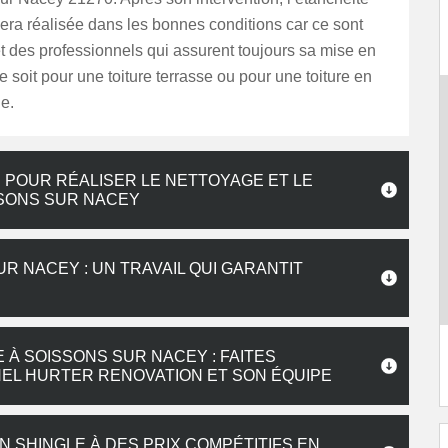
 sera réalisée dans les bonnes conditions car ce sont
t des professionnels qui assurent toujours sa mise en
 soit pour une toiture terrasse ou pour une toiture en
le.
 POUR RÉALISER LE NETTOYAGE ET LE
SONS SUR NACEY
 NACEY : UN TRAVAIL QUI GARANTIT
À SOISSONS SUR NACEY : FAITES
EL HURTER RENOVATION ET SON ÉQUIPE
 SHINGLE À DES PRIX COMPÉTITIFS EN