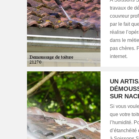
travaux de dé
couvreur pro
par le fait qu
réalise l’opé
dans le métie
pas chères. P
internet.
UN ARTI
DÉMOUSS
SUR NAC
Si vous voule
que votre toi
l’humidité. P
d’étanchéité
à Soissons Su