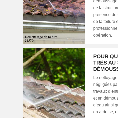
démoussage qu
de la structu
présence de c
de la toiture
professionne
opération.
POUR QU
TRÈS AU 
DÉMOUSS
Le nettoyage
négligées par
travaux d’ent
et en démouss
d’eau ainsi q
en ardoise, 