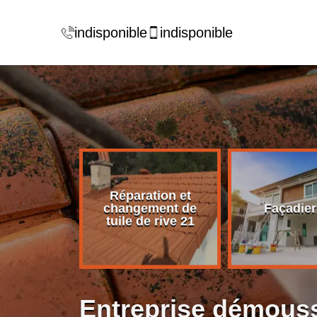
indisponible
indisponible
Réparation et
rise de
changement de
Façadier
ture 21
tuile de rive 21
Entreprise démouss