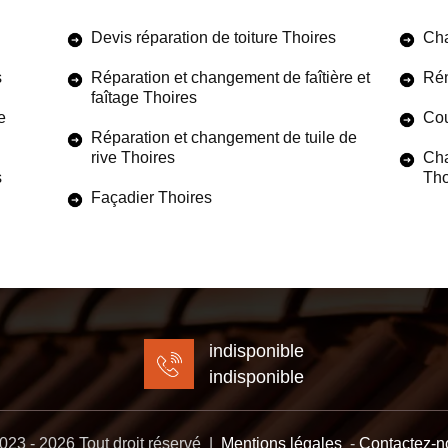
Devis réparation de toiture Thoires
Cha
s
Réparation et changement de faîtière et
Rén
faîtage Thoires
e
Cou
Réparation et changement de tuile de
rive Thoires
Cha
s
Tho
Façadier Thoires
indisponible
indisponible
23 - 2026 Tout droit réservé |
Mentions légales
-
Contactez-n