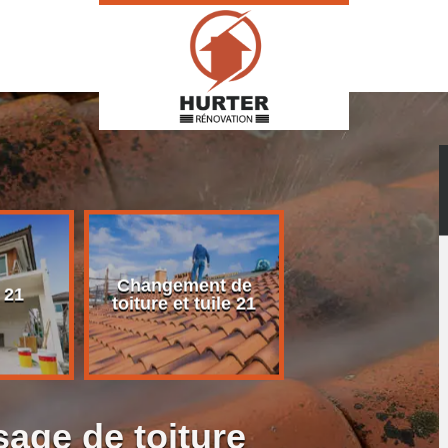
Changement de
Rénovation d
 21
toiture et tuile 21
toiture 21
age de toiture