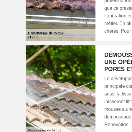
professionne
que ce prestat
l’opération e
métier. En pl
chères. Pour 
DÉMOUSSA
UNE OPÉ
PORES E
Le développe
principale co
aussi la fiss
laisseront fil
mousse a une 
démoussage d
Renovation.