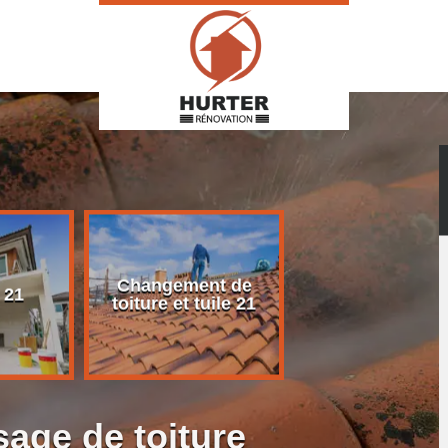
Changement de
Rénovation d
 21
toiture et tuile 21
toiture 21
age de toiture