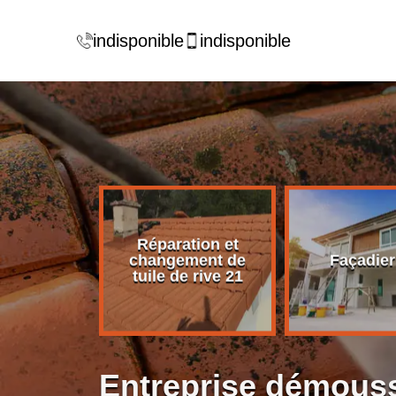
indisponible
indisponible
Réparation et
rise de
changement de
Façadier
ture 21
tuile de rive 21
Entreprise démouss