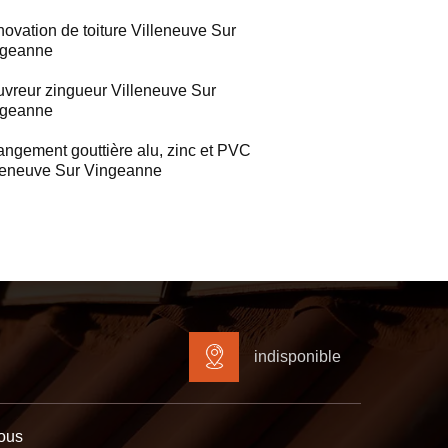
ovation de toiture Villeneuve Sur
ngeanne
vreur zingueur Villeneuve Sur
ngeanne
ngement gouttière alu, zinc et PVC
leneuve Sur Vingeanne
indisponible
ous