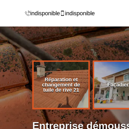
indisponible
indisponible
Réparation et
rise de
changement de
Façadier
ture 21
tuile de rive 21
Entreprise démouss