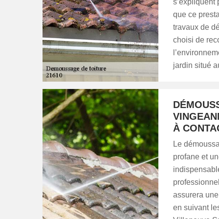
s’expliquent p
que ce presta
travaux de dé
choisi de rec
l’environneme
jardin situé a
DÉMOUSS
VINGEANN
À CONTA
Le démoussage
profane et u
indispensable
professionnel
assurera une 
en suivant l