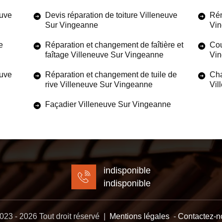
euve
Devis réparation de toiture Villeneuve
Rén
Sur Vingeanne
Vi
e
Réparation et changement de faîtière et
Cou
faîtage Villeneuve Sur Vingeanne
Vi
euve
Réparation et changement de tuile de
Cha
rive Villeneuve Sur Vingeanne
Vil
Façadier Villeneuve Sur Vingeanne
indisponible
indisponible
23 - 2026 Tout droit réservé |
Mentions légales
-
Contactez-n