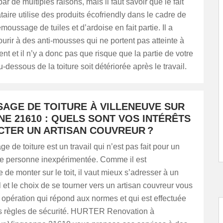
ar de multiples raisons, mais il faut savoir que le fait
taire utilise des produits écofriendly dans le cadre de
moussage de tuiles et d’ardoise en fait partie. Il a
ourir à des anti-mousses qui ne portent pas atteinte à
nt et il n’y a donc pas que risque que la partie de votre
u-dessous de la toiture soit détériorée après le travail.
AGE DE TOITURE À VILLENEUVE SUR
E 21610 : QUELS SONT VOS INTÉRÊTS
CTER UN ARTISAN COUVREUR ?
 de toiture est un travail qui n’est pas fait pour un
ne personne inexpérimentée. Comme il est
 de monter sur le toit, il vaut mieux s’adresser à un
 et le choix de se tourner vers un artisan couvreur vous
opération qui répond aux normes et qui est effectuée
es règles de sécurité. HURTER Renovation à