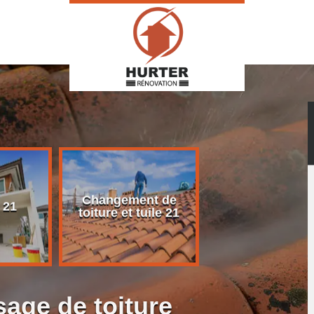
Changement de
Rénovation d
 21
toiture et tuile 21
toiture 21
age de toiture